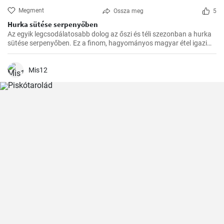
Megment
Ossza meg
5
Hurka sütése serpenyőben
Az egyik legcsodálatosabb dolog az őszi és téli szezonban a hurka
sütése serpenyőben. Ez a finom, hagyományos magyar étel igazi
felmelegedést nyújt a hűvösebb hónapokban és nagyszerű
választás az ünnepi fogadások vagy a családi összejövetelek
alkalmából.
Mis12