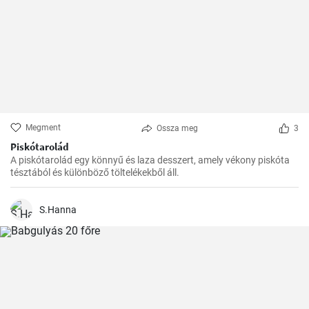
Megment
Ossza meg
3
Piskótarolád
A piskótarolád egy könnyű és laza desszert, amely vékony piskóta
tésztából és különböző töltelékekből áll.
S.Hanna