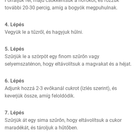
Forraljuk fel, majd csökkentsük a hőfokot, és főzzük 
további 20-30 percig, amíg a bogyók megpuhulnak.
4. Lépés
Vegyük le a tűzről, és hagyjuk hűlni.
5. Lépés
Szűrjük le a szörpöt egy finom szűrőn vagy 
selyemszaténon, hogy eltávolítsuk a magvakat és a héjat.
6. Lépés
Adjunk hozzá 2-3 evőkanál cukrot (ízlés szerint), és 
keverjük össze, amíg feloldódik.
7. Lépés
Szűrjük át egy sima szűrőn, hogy eltávolítsuk a cukor 
maradékát, és tároljuk a hűtőben.