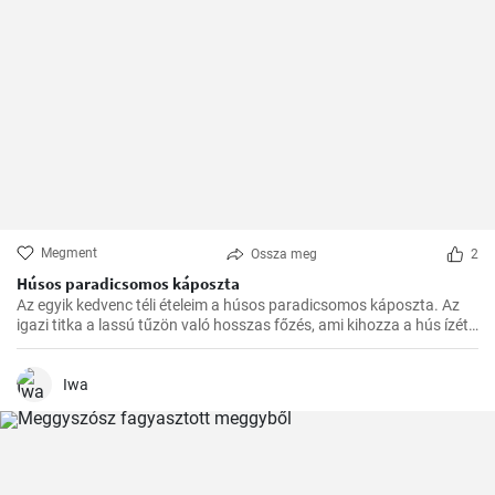
Megment
Ossza meg
2
Húsos paradicsomos káposzta
Az egyik kedvenc téli ételeim a húsos paradicsomos káposzta. Az
igazi titka a lassú tűzön való hosszas főzés, ami kihozza a hús ízét,
és egységgé kovácsolja a zöldségek és a paradicsom ízét.
Számtalanszor elkészítettem már, és minél tovább fő, annál
finomabb lesz, ezért a hétvégi ebédekre szoktam időzíteni.
Iwa