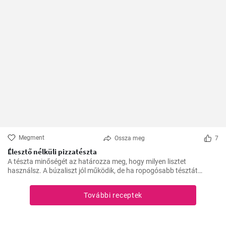
Megment
Ossza meg
7
Élesztő nélküli pizzatészta
A tészta minőségét az határozza meg, hogy milyen lisztet
használsz. A búzaliszt jól működik, de ha ropogósabb tésztát
szeretnél, használj finomított lisztet.
További receptek