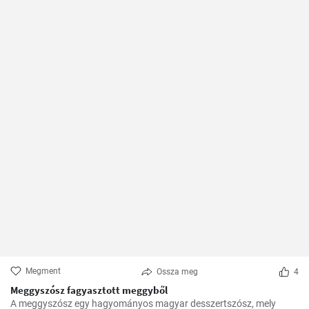
Megment
Ossza meg
4
Meggyszósz fagyasztott meggyből
A meggyszósz egy hagyományos magyar desszertszósz, mely