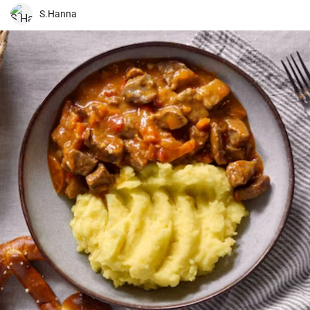
napokon vagy egy nagy társasági összejövetelre, ugyanakkor
egyszerűen főzni is lehet. Ennek a receptnek segítségével 20 főre
S.Hanna
készíthető.