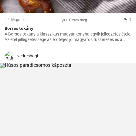
Megment
Ossza meg
7
Borsos tokány
A Borsos tokány a klasszikus magyar konyha egyik jellegzetes étele.
Az étel jellegzetessége az erőteljes jó magyaros fűszerezés és a
hosszú, lassú főzés, melynek köszönhetően az ízek mindig
harmónikusak és igazán szaftos, roppanós húsokat készíthetünk
belőle.
vedresbogi