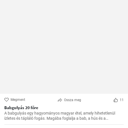
Megment
Ossza meg
11
Babgulyás 20 főre
A babgulyás egy hagyományos magyar étel, amely hihetetlenül
ízletes és tápláló fogás. Magába foglalja a bab, a hús és a
zöldségek ízletes kombinációját. Egy tökéletes étel a hideg téli