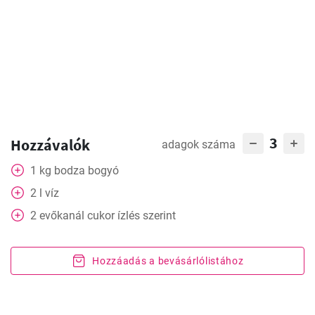
3
Hozzávalók
adagok száma
1
kg
bodza bogyó
2
l
víz
2
evőkanál
cukor ízlés szerint
Hozzáadás a bevásárlólistához