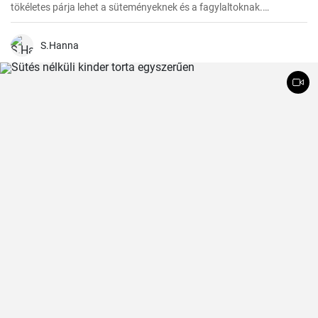
tökéletes párja lehet a süteményeknek és a fagylaltoknak.
Fagyasztott meggyből készítve pedig bármikor élvezhetjük ezt a
finomságot.
S.Hanna