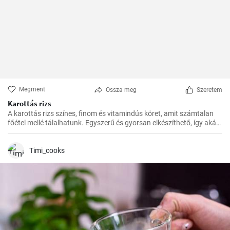
Megment
Ossza meg
Szeretem
Karottás rizs
A karottás rizs színes, finom és vitamindús köret, amit számtalan
főétel mellé tálalhatunk. Egyszerű és gyorsan elkészíthető, így akár
a rohanós hétköznapokon is bátran bevetésre kerülhet.
Timi_cooks