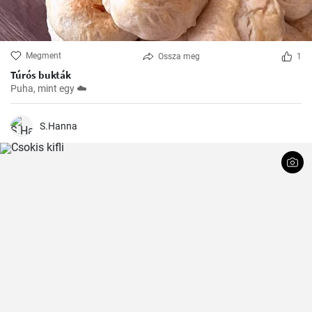
Megment
Ossza meg
1
Túrós bukták
Puha, mint egy ☁️
S.Hanna