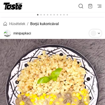
Húsételek
Borjú kukoricával
minipapkaci