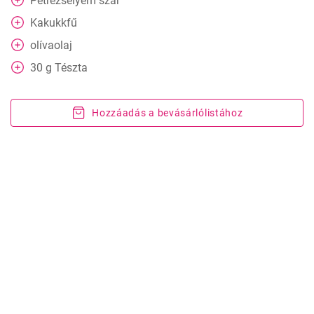
Petrezselyem szár
Kakukkfű
olívaolaj
30
g
Tészta
Hozzáadás a bevásárlólistához