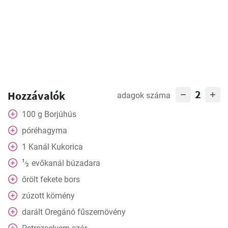
2
Hozzávalók
adagok száma
100
g
Borjúhús
póréhagyma
1
Kanál
Kukorica
1
evőkanál
búzadara
⁄
2
őrölt fekete bors
zúzott kömény
darált
Oregánó fűszernövény