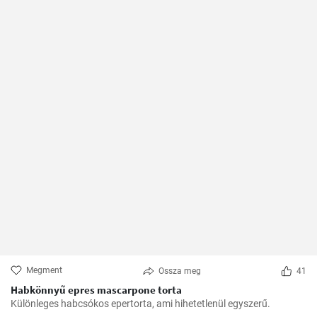
Megment
Ossza meg
41
Habkönnyű epres mascarpone torta
Különleges habcsókos epertorta, ami hihetetlenül egyszerű.