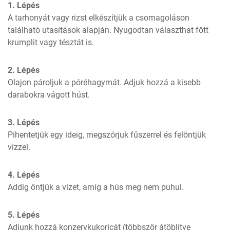
1. Lépés
A tarhonyát vagy rizst elkészítjük a csomagoláson 
található utasítások alapján. Nyugodtan választhat főtt 
krumplit vagy tésztát is.
2. Lépés
Olajon pároljuk a póréhagymát. Adjuk hozzá a kisebb 
darabokra vágott húst.
3. Lépés
Pihentetjük egy ideig, megszórjuk fűszerrel és felöntjük 
vízzel.
4. Lépés
Addig öntjük a vizet, amíg a hús meg nem puhul.
5. Lépés
Adjunk hozzá konzervkukoricát (többször átöblítve 