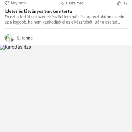
Megment
Ossza meg
12
Ízletes és látványos Snickers torta
Én ezt a tortát sokszor elkészítettem már, és tapasztalatom szerint
az a legjobb, ha nem kapkodjuk el az elkészítését. Bár a család
mindig türelmetlenül várja, de megéri kivárni, hogy minden réteg
megfelelően megszilárduljon. Így lesz igazán ízletes és látványos a
végeredmény!
S.Hanna