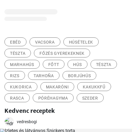
EBÉD
VACSORA
HÚSÉTELEK
TÉSZTA
FŐZÉS GYEREKEKNEK
MARHAHÚS
FŐTT
HÚS
TÉSZTA
RIZS
TARHOÑA
BORJÚHÚS
KUKORICA
MAKARÓNI
KAKUKKFŰ
RASCA
PÓRÉHAGYMA
SZEDER
Kedvenc receptek
vedresbogi