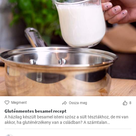
Megment
Ossza meg
8
Gluténmentes besamel recept
A házilag készült besamel isteni szósz a sült tésztákhoz, de mi van
akkor, ha gluténérzékeny van a csládban? A számtalan
gluténmentes változat közül nekem eddig ez vált be a legjobban,
könnyű elkészíteni, és sokkal finomabb a bolti változatokhoz