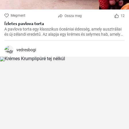
Megment
Ossza meg
12
Ízletes pavlova torta
A pavlova torta egy klasszikus óceániai édesség, amely ausztráliai
és új-zélandi eredetű. Az alapja egy krémes és selymes hab, amelyet
a tetején friss gyümölcsökkel, például egyszerűen málnával vagy
eperrel, díszítenek
vedresbogi