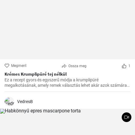
Megment
Ossza meg
1
Krémes Krumplipüré tej nélkül
Ez a recept gyors és egyszerű módja a krumplipüré
megalkotásának, amely remek választás lehet akár azok számára
is, akik tejmentes étrendet követnek. Egyszerű, de lenyűgöző, és az
asztalra való felhelyezésre csupán 30 perc alatt kerül sor.
VedresB