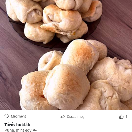
Megment
Ossza meg
1
Túrós bukták
Puha, mint egy ☁️