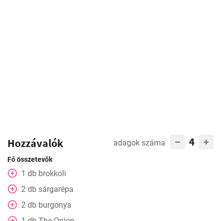
4
Hozzávalók
adagok száma
Fő összetevők
1
db
brokkoli
2
db
sárgarépa
2
db
burgonya
1
db
The Onion