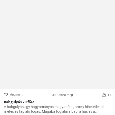
Megment
Ossza meg
11
Babgulyás 20 főre
A babgulyás egy hagyományos magyar étel, amely hihetetlenül
ízletes és tápláló fogás. Magába foglalja a bab, a hús és a