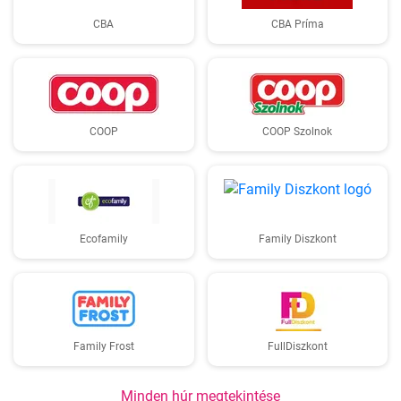
CBA
CBA Príma
COOP
COOP Szolnok
Ecofamily
Family Diszkont
Family Frost
FullDiszkont
Minden húr megtekintése