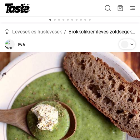
Levesek és húslevesek
Brokkolikrémleves zöldségekkel
Iwa