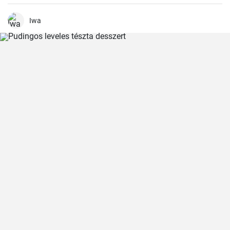
zöldségek ízletes kombinációját. Egy tökéletes étel a hideg téli
napokon vagy egy nagy társasági összejövetelre, ugyanakkor
egyszerűen főzni is lehet. Ennek a receptnek segítségével 20 főre
Iwa
készíthető.