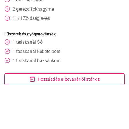
2
gerezd
fokhagyma
1
1
l
Zöldségleves
⁄
2
Fűszerek és gyógynövények
1
teáskanál
Só
1
teáskanál
Fekete bors
1
teáskanál
bazsalikom
Hozzáadás a bevásárlólistához