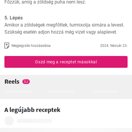
Főzzük, amíg a zöldség puha nem lesz.
5. Lépés
Amikor a zöldségek megfőttek, turmixolja simára a levest. 
Szükség esetén adjon hozzá még vizet vagy alaplevet.
Megjegyzés hozzáadása
2024. február 23.
Oszd meg a receptet másokkal
Reels
ÚJ
A legújabb receptek