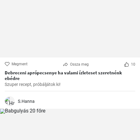
Megment
Ossza meg
10
Debreceni aprópecsenye ha valami ízleteset szeretnénk
ebédre
Szuper recept, próbáljátok ki!
S.Hanna