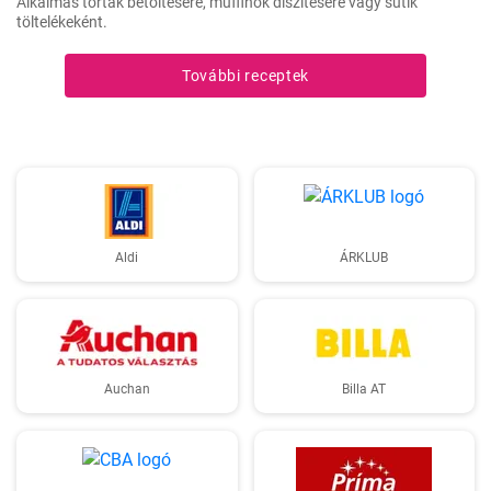
Alkalmas torták betöltésére, muffinok díszítésére vagy sütik
töltelékeként.
További receptek
Aldi
ÁRKLUB
Auchan
Billa AT