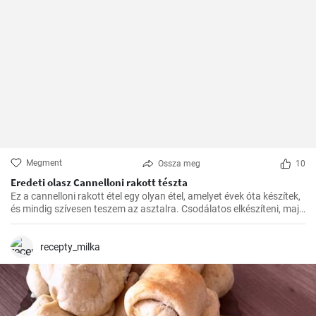
Megment
Ossza meg
10
Eredeti olasz Cannelloni rakott tészta
Ez a cannelloni rakott étel egy olyan étel, amelyet évek óta készítek,
és mindig szívesen teszem az asztalra. Csodálatos elkészíteni, majd
a kívánt időben a sütőben megsütni. A paradicsomszósz
fűszerességének, a béchamel mártás krémességének és a darált
hússal töltött cannelloni pikáns ízének kombinációja egyszerűen
recepty_milka
ellenállhatatlan.