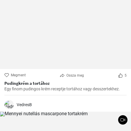
Megment
Ossza meg
5
Pudingkrém a tortához
Egy finom pudingos krém receptje tortához vagy desszertekhez.
VedresB