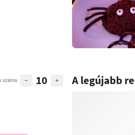
10
A legújabb r
k száma