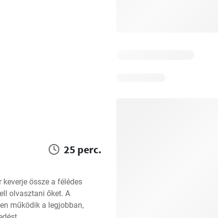
25 perc.
keverje össze a félédes 
l olvasztani őket. A 
n működik a legjobban, 
edést.