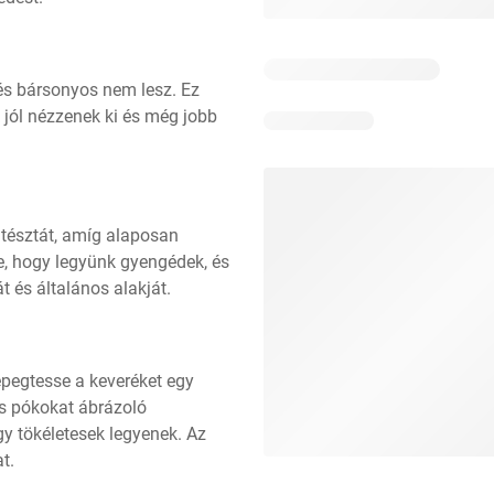
és bársonyos nem lesz. Ez 
jól nézzenek ki és még jobb 
tésztát, amíg alaposan 
e, hogy legyünk gyengédek, és 
t és általános alakját.
pegtesse a keveréket egy 
is pókokat ábrázoló 
gy tökéletesek legyenek. Az 
t.