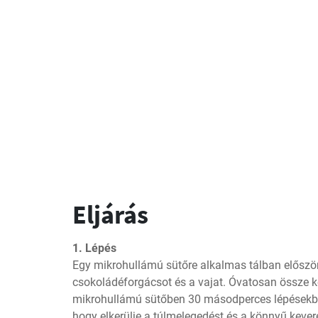
Eljárás
1. Lépés
Egy mikrohullámú sütőre alkalmas tálban először 
csokoládéforgácsot és a vajat. Óvatosan össze kel
mikrohullámú sütőben 30 másodperces lépésekbe
hogy elkerülje a túlmelegedést és a könnyű kever