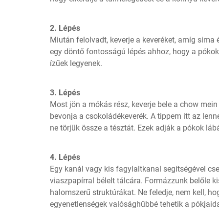
2. Lépés
Miután felolvadt, keverje a keveréket, amíg sima 
egy döntő fontosságú lépés ahhoz, hogy a pókok 
ízűek legyenek.
3. Lépés
Most jön a mókás rész, keverje bele a chow mein 
bevonja a csokoládékeverék. A tippem itt az lenn
ne törjük össze a tésztát. Ezek adják a pókok lábá
4. Lépés
Egy kanál vagy kis fagylaltkanal segítségével cse
viaszpapírral bélelt tálcára. Formázzunk belőle k
halomszerű struktúrákat. Ne feledje, nem kell, ho
egyenetlenségek valósághűbbé tehetik a pókjaida