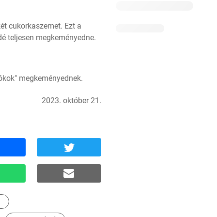
ét cukorkaszemet. Ezt a 
ládé teljesen megkeményedne.
 "pókok" megkeményednek.
2023. október 21.
K