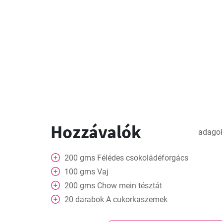
Hozzávalók
adago
200
gms
Félédes csokoládéforgács
100
gms
Vaj
200
gms
Chow mein tésztát
20
darabok
A cukorkaszemek