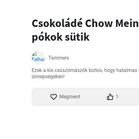
Csokoládé Chow Mein
pókok sütik
Tammers
Ezek a kis csúszómászók biztos, hogy hatalmas si
ünnepségeken!
Megment
1