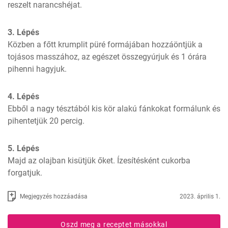
reszelt narancshéjat.
3. Lépés
Közben a főtt krumplit püré formájában hozzáöntjük a 
tojásos masszához, az egészet összegyúrjuk és 1 órára 
pihenni hagyjuk.
4. Lépés
Ebből a nagy tésztából kis kör alakú fánkokat formálunk és 
pihentetjük 20 percig.
5. Lépés
Majd az olajban kisütjük őket. Ízesítésként cukorba 
forgatjuk.
Megjegyzés hozzáadása
2023. április 1.
Oszd meg a receptet másokkal