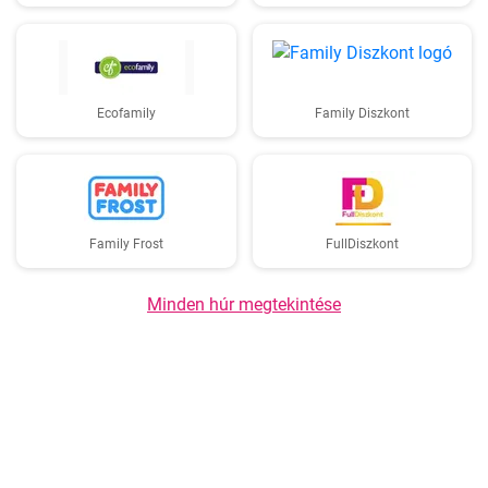
Ecofamily
Family Diszkont
Family Frost
FullDiszkont
Minden húr megtekintése