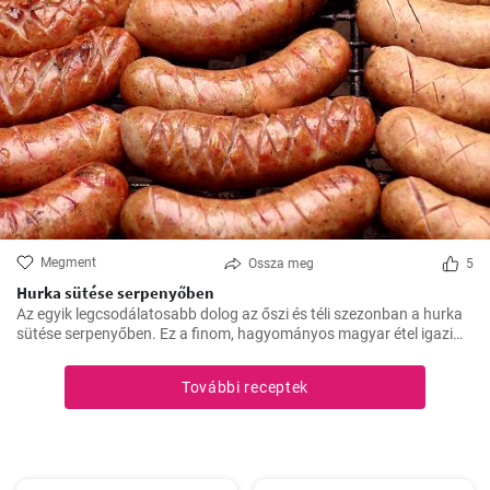
Megment
Ossza meg
5
Hurka sütése serpenyőben
Az egyik legcsodálatosabb dolog az őszi és téli szezonban a hurka
sütése serpenyőben. Ez a finom, hagyományos magyar étel igazi
felmelegedést nyújt a hűvösebb hónapokban és nagyszerű
választás az ünnepi fogadások vagy a családi összejövetelek
További receptek
alkalmából.