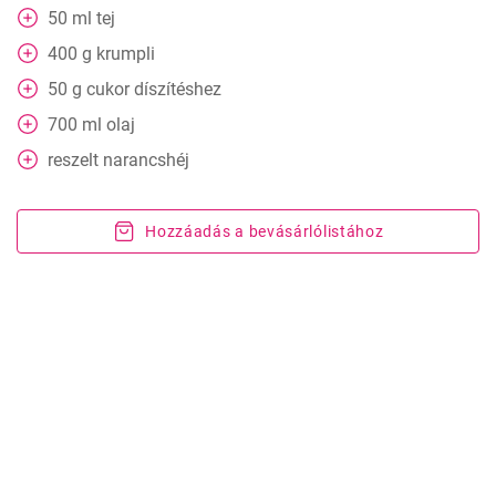
50
ml
tej
400
g
krumpli
50
g
cukor díszítéshez
700
ml
olaj
reszelt narancshéj
Hozzáadás a bevásárlólistához