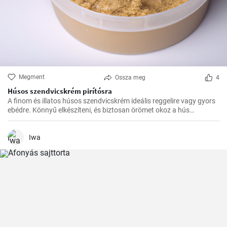
Megment
Ossza meg
4
Húsos szendvicskrém pirítósra
A finom és illatos húsos szendvicskrém ideális reggelire vagy gyors
ebédre. Könnyű elkészíteni, és biztosan örömet okoz a hús
szerelmeseinek ízlelőbimbóinak.
Iwa