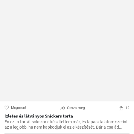
Megment
Ossza meg
12
Ízletes és látványos Snickers torta
Én ezt a tortát sokszor elkészítettem már, és tapasztalatom szerint
az a legjobb, ha nem kapkodjuk el az elkészítését. Bár a család
mindig türelmetlenül várja, de megéri kivárni, hogy minden réteg