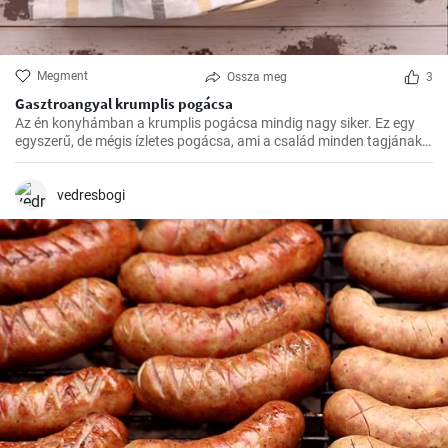
Megment
Ossza meg
3
Gasztroangyal krumplis pogácsa
Az én konyhámban a krumplis pogácsa mindig nagy siker. Ez egy
egyszerű, de mégis ízletes pogácsa, ami a család minden tagjának
kedvence.
vedresbogi