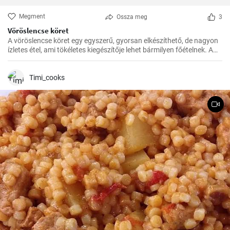
Megment
Ossza meg
3
Vöröslencse köret
A vöröslencse köret egy egyszerű, gyorsan elkészíthető, de nagyon
ízletes étel, ami tökéletes kiegészítője lehet bármilyen főételnek. A
lencse nagyon egészséges, remek fehérje- és rostforrás, így jól illik a
diétás ételek közé is.
Timi_cooks