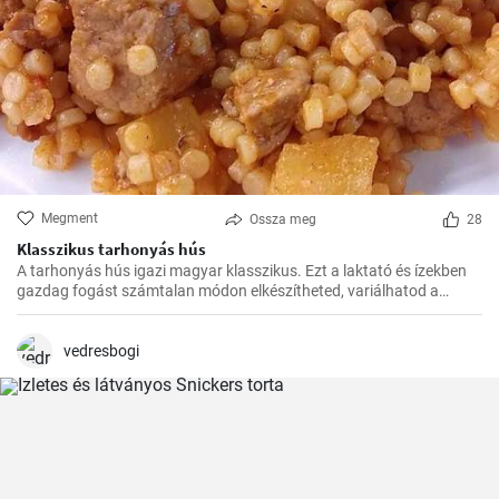
Megment
Ossza meg
28
Klasszikus tarhonyás hús
A tarhonyás hús igazi magyar klasszikus. Ezt a laktató és ízekben
gazdag fogást számtalan módon elkészítheted, variálhatod a
húsokat, a zöldségeket ízlés szerint. Jó kísérletezést és jó étvágyat!
vedresbogi