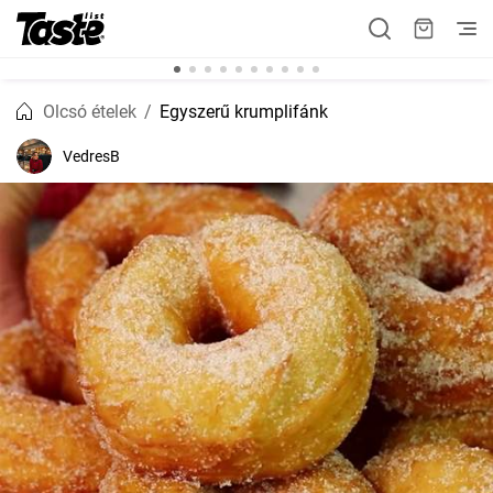
Olcsó ételek
Egyszerű krumplifánk
VedresB