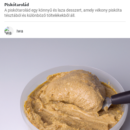
Piskótarolád
A piskótarolád egy könnyű és laza desszert, amely vékony piskóta
tésztából és különböző töltelékekből áll.
Iwa