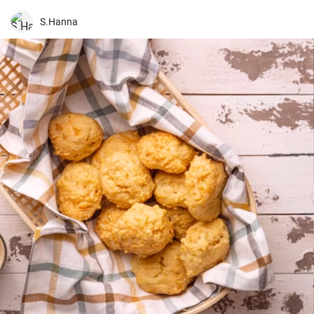
megfelelően megszilárduljon. Így lesz igazán ízletes és látványos a
végeredmény!
S.Hanna