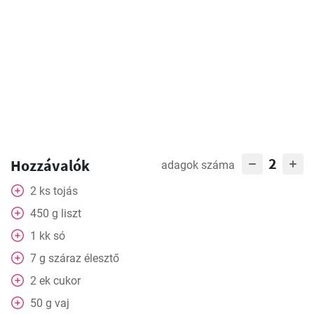
2
Hozzávalók
adagok száma
2
ks
tojás
450
g
liszt
1
kk
só
7
g
száraz élesztő
2
ek
cukor
50
g
vaj