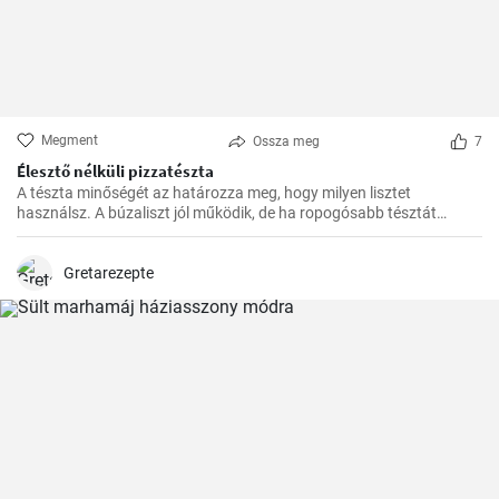
Megment
Ossza meg
7
Élesztő nélküli pizzatészta
A tészta minőségét az határozza meg, hogy milyen lisztet
használsz. A búzaliszt jól működik, de ha ropogósabb tésztát
szeretnél, használj finomított lisztet.
Gretarezepte