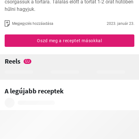
csorgassuk a tortára. Tálalás előtt a tortát 1-2 órát hűtőben 
hűlni hagyjuk.
Megjegyzés hozzáadása
2023. január 23.
Oszd meg a receptet másokkal
Reels
ÚJ
A legújabb receptek