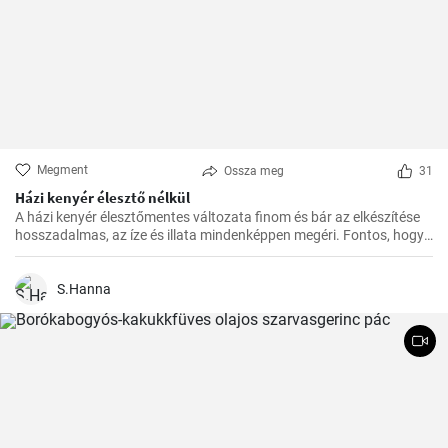
Megment
Ossza meg
31
Házi kenyér élesztő nélkül
A házi kenyér élesztőmentes változata finom és bár az elkészítése
hosszadalmas, az íze és illata mindenképpen megéri. Fontos, hogy
előre tervezzük meg az készítést, mivel a dagasztás után
pihentetésre van szükség a tésztának.
S.Hanna