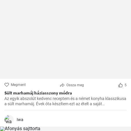
Megment
Ossza meg
5
Sült marhamáj háziasszony módra
Az egyik abszolút kedvenc receptem és a német konyha klasszikusa
a sült marhamáj. Évek óta készítem ezt az ételt a saját
konyhámban, és az idők során apró módosításokkal
tökéletesítettem. Nagyon örülök, hogy itt megoszthatom veletek.
Iwa