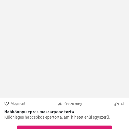
Megment
Ossza meg
41
Habkönnyű epres mascarpone torta
Különleges habcsókos epertorta, ami hihetetlenül egyszerű.