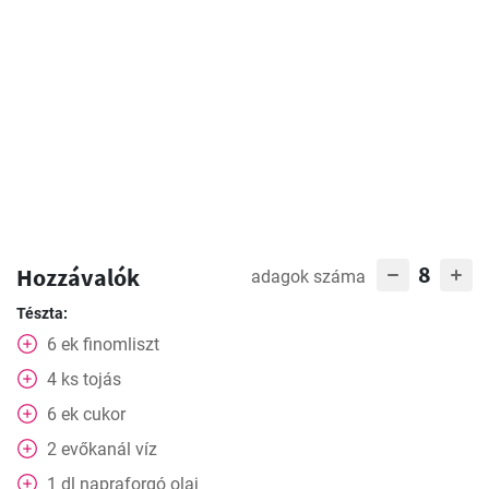
8
Hozzávalók
adagok száma
Tészta:
6
ek
finomliszt
4
ks
tojás
6
ek
cukor
2
evőkanál
víz
1
dl
napraforgó olaj