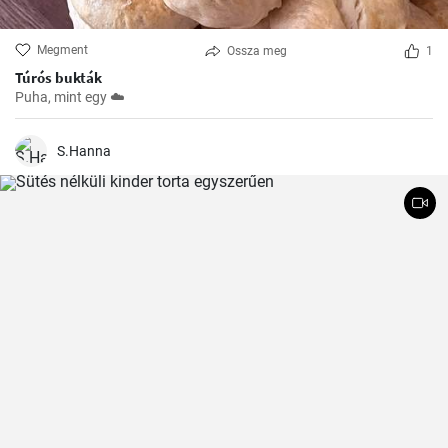
Megment
Ossza meg
1
Túrós bukták
Puha, mint egy ☁️
S.Hanna