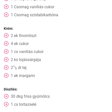
1
Csomag
vaníliás cukor
1
Csomag
szódabikarbóna
Krém:
2
ek
finomliszt
4
ek
cukor
1
cs
vaníliás cukor
2
ks
tojássárgája
1
2
dl
tej
⁄
2
1
ek
margarin
Díszítés:
30
dkg
friss gyümölcs
1
cs
tortazselé