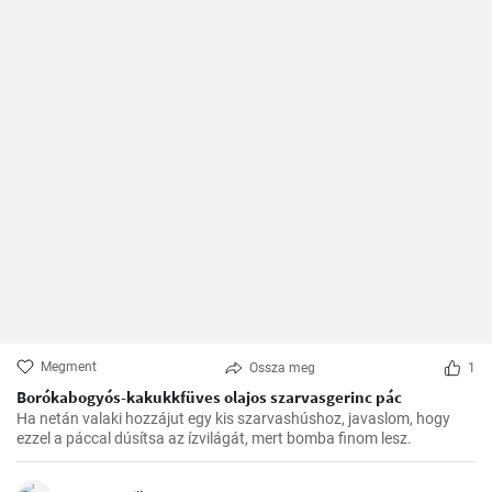
Megment
Ossza meg
1
Borókabogyós-kakukkfüves olajos szarvasgerinc pác
Ha netán valaki hozzájut egy kis szarvashúshoz, javaslom, hogy
ezzel a páccal dúsítsa az ízvilágát, mert bomba finom lesz.