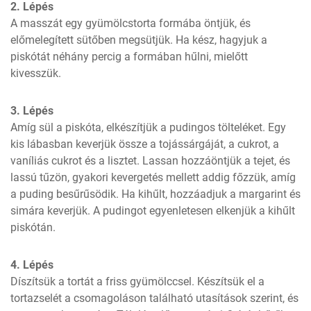
2. Lépés
A masszát egy gyümölcstorta formába öntjük, és 
előmelegített sütőben megsütjük. Ha kész, hagyjuk a 
piskótát néhány percig a formában hűlni, mielőtt 
kivesszük.
3. Lépés
Amíg sül a piskóta, elkészítjük a pudingos tölteléket. Egy 
kis lábasban keverjük össze a tojássárgáját, a cukrot, a 
vaníliás cukrot és a lisztet. Lassan hozzáöntjük a tejet, és 
lassú tűzön, gyakori kevergetés mellett addig főzzük, amíg 
a puding besűrűsödik. Ha kihűlt, hozzáadjuk a margarint és 
simára keverjük. A pudingot egyenletesen elkenjük a kihűlt 
piskótán.
4. Lépés
Díszítsük a tortát a friss gyümölccsel. Készítsük el a 
tortazselét a csomagoláson található utasítások szerint, és 