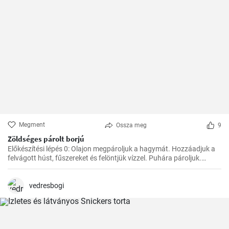
Megment
Ossza meg
9
Zöldséges párolt borjú
Előkészítési lépés 0: Olajon megpároljuk a hagymát. Hozzáadjuk a
felvágott húst, fűszereket és felöntjük vízzel. Puhára pároljuk.
Ezután hozzáadjuk a zöldséget, a paradicsompürét és főzzük, amíg
minden megpuhul. Végül hozzáadjuk a tejszínt és hagyjuk
felmelegedni.
vedresbogi