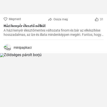
Megment
Ossza meg
31
Házi kenyér élesztő nélkül
A házi kenyér élesztőmentes változata finom és bár az elkészítése
hosszadalmas, az íze és illata mindenképpen megéri. Fontos, hogy
előre tervezzük meg az készítést, mivel a dagasztás után
pihentetésre van szükség a tésztának.
minipapkaci