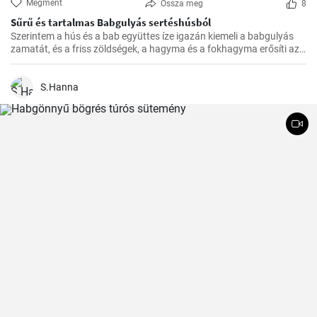
Megment
Ossza meg
8
Sűrű és tartalmas Babgulyás sertéshúsból
Szerintem a hús és a bab együttes íze igazán kiemeli a babgulyás
zamatát, és a friss zöldségek, a hagyma és a fokhagyma erősíti azt.
A végeredmény pedig mindig egy sűrű, tartalmas, krémes
babgulyás, amit a családom imád.
S.Hanna