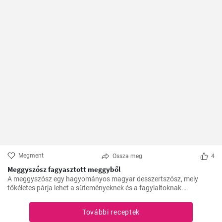
Megment
Ossza meg
4
Meggyszósz fagyasztott meggyből
A meggyszósz egy hagyományos magyar desszertszósz, mely
tökéletes párja lehet a süteményeknek és a fagylaltoknak.
Fagyasztott meggyből készítve pedig bármikor élvezhetjük ezt a
finomságot.
További receptek