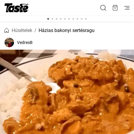
Húsételek
Házias bakonyi sertésragu
VedresB