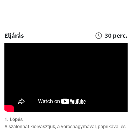
Eljárás
30 perc.
1. Lépés
A szalonnát kiolvasztjuk, a vöröshagymával, paprikával és 