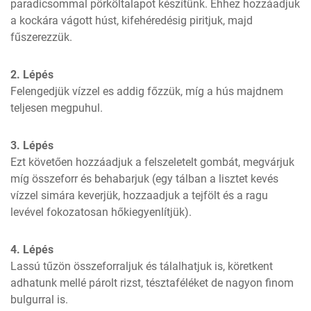
paradicsommal pörköltalapot készítünk. Ehhez hozzáadjuk 
a kockára vágott húst, kifehéredésig piritjuk, majd 
fűszerezzük.
2. Lépés
Felengedjük vízzel es addig főzzük, míg a hús majdnem 
teljesen megpuhul.
3. Lépés
Ezt követően hozzáadjuk a felszeletelt gombát, megvárjuk 
míg összeforr és behabarjuk (egy tálban a lisztet kevés 
vízzel simára keverjük, hozzaadjuk a tejfölt és a ragu 
levével fokozatosan hőkiegyenlítjük).
4. Lépés
Lassú tűzön összeforraljuk és tálalhatjuk is, köretkent 
adhatunk mellé párolt rizst, tésztaféléket de nagyon finom 
bulgurral is.