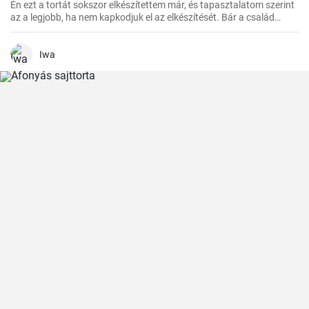
Én ezt a tortát sokszor elkészítettem már, és tapasztalatom szerint
az a legjobb, ha nem kapkodjuk el az elkészítését. Bár a család
mindig türelmetlenül várja, de megéri kivárni, hogy minden réteg
megfelelően megszilárduljon. Így lesz igazán ízletes és látványos a
végeredmény!
Iwa