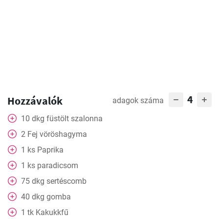
4
Hozzávalók
adagok száma
10
dkg
füstölt szalonna
2
Fej
vöröshagyma
1
ks
Paprika
1
ks
paradicsom
75
dkg
sertéscomb
40
dkg
gomba
1
tk
Kakukkfű