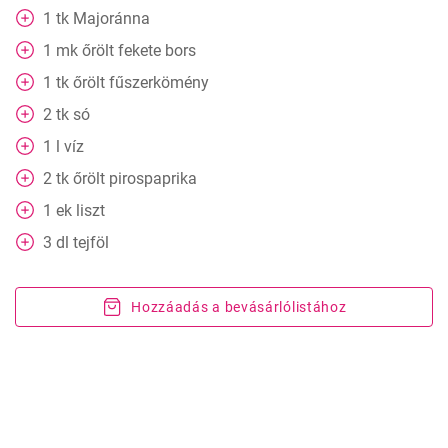
1
tk
Majoránna
1
mk
őrölt fekete bors
1
tk
őrölt fűszerkömény
2
tk
só
1
l
víz
2
tk
őrölt pirospaprika
1
ek
liszt
3
dl
tejföl
Hozzáadás a bevásárlólistához