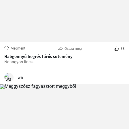
Megment
Ossza meg
38
Habgönnyű bögrés túrós sütemény
Naaagyon fincsi!
Iwa