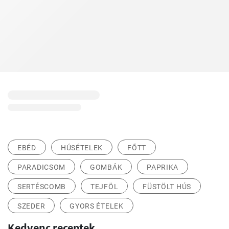
EBÉD
HÚSÉTELEK
FŐTT
PARADICSOM
GOMBÁK
PAPRIKA
SERTÉSCOMB
TEJFÖL
FÜSTÖLT HÚS
SZEDER
GYORS ÉTELEK
Kedvenc receptek