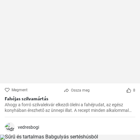
Megment
Ossza meg
8
Fahéjas szilvamártás
Ahogy a forró szilvalekvár elkezdi ölelni a fahéjrudat, az egész
konyhában érezhető az ünnepi illat. A recept minden alkalommal
sikerül, és nagyon gyorsan elkészül. Családom és barátaim mindig
örömmel fogadják ezt az egzotikus, mégis otthonos ízkompozíciót.
vedresbogi