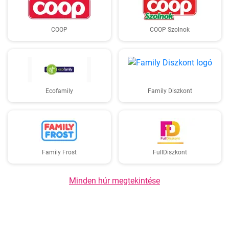
COOP
COOP Szolnok
Ecofamily
Family Diszkont
Family Frost
FullDiszkont
Minden húr megtekintése