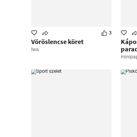
3
Vöröslencse köret
Kápo
para
Iwa
minipa