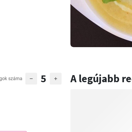
5
A legújabb r
gok száma