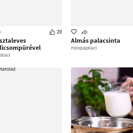
20
sztaleves
Almás palacsinta
dicsompürével
minipapkaci
pkaci