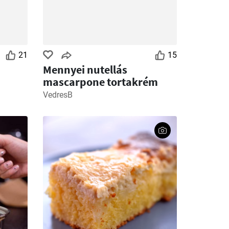
21
15
Mennyei nutellás
mascarpone tortakrém
VedresB