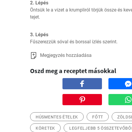
2. Lépés
Öntsük le a vizet a krumpliról törjük össze és keve
tejet.
3. Lépés
Fűszerezzük sóval és borssal ízlés szerint.
Megjegyzés hozzáadása
Oszd meg a receptet másokkal
HÚSMENTES ÉTELEK
FŐTT
ZÖLDS
KÖRETEK
LEGFELJEBB 5 ÖSSZETEVŐBŐ