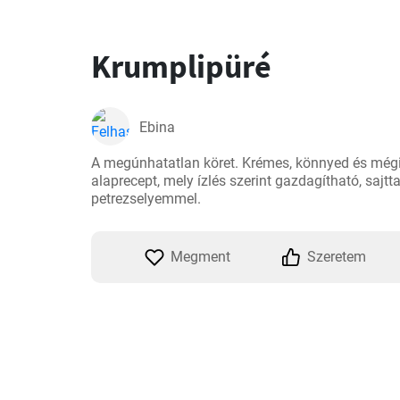
Krumplipüré
Ebina
A megúnhatatlan köret. Krémes, könnyed és mégis
alaprecept, mely ízlés szerint gazdagítható, sajtt
petrezselyemmel.
Megment
Szeretem