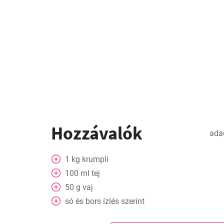
Hozzávalók
ada
1
kg
krumpli
100
ml
tej
50
g
vaj
só és bors ízlés szerint