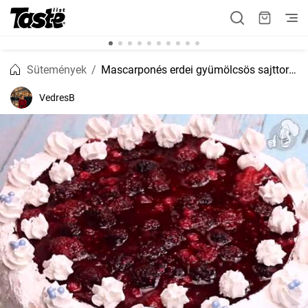
Sütemények
Mascarponés erdei gyümölcsös sajttorta
VedresB