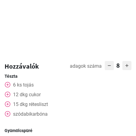
8
Hozzávalók
adagok száma
Tészta
6
ks
tojás
12
dkg
cukor
15
dkg
rétesliszt
szódabikarbóna
Gyümölcspüré