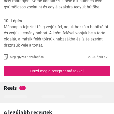
hely maradjon. Körbe kanalazzuk bele a kihűlőben lévő 
gyümölcsös zselatint és egy éjszakára tegyük hűtőbe.
10. Lépés
Másnap a tejszínt félig verjük fel, adjuk hozzá a habfixálót 
és verjük kemény habbá. A krém felével vonjuk be a torta 
oldalát, a másik felét töltsük habzsákba és ízlés szerint 
díszítsük vele a tortát.
Megjegyzés hozzáadása
2023. április 28.
Oszd meg a receptet másokkal
Reels
ÚJ
A legújabb receptek