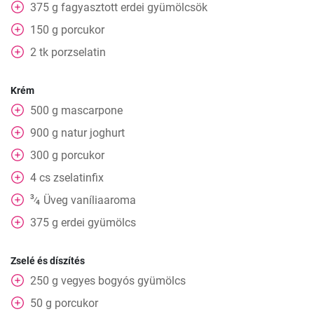
375
g
fagyasztott erdei gyümölcsök
150
g
porcukor
2
tk
porzselatin
Krém
500
g
mascarpone
900
g
natur joghurt
300
g
porcukor
4
cs
zselatinfix
3
Üveg
vaníliaaroma
⁄
4
375
g
erdei gyümölcs
Zselé és díszítés
250
g
vegyes bogyós gyümölcs
50
g
porcukor