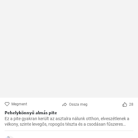
Megment
Ossza meg
28
Pehelykönnyű almás pite
Ez a pite gyakran került az asztalra nálunk otthon, elveszétlenek a
vékony, szinte levegős, ropogós tészta és a csodásan fűszeres
almafüllő között. Az ovitudók, hazaértem, és már messziről éreztem
a fahéj és az alma csodás illatát. Itt az ideje hát, hogy megosszam