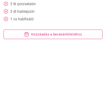
3
tk
porzselatin
3
dl
habtejszín
1
cs
habfixáló
Hozzáadás a bevásárlólistához