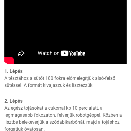
1. Lépés
A tésztához a sütőt 180 fokra előmelegítjük alsó-felső 
sütéssel. A formát kivajazzuk és lisztezzük.
2. Lépés
Az egész tojásokat a cukorral kb 10 perc alatt, a 
legmagasabb fokozaton, felverjük robotgéppel. Közben a 
lisztbe belekeverjük a szódabikarbónát, majd a tojáshoz 
forgatjuk óvatosan.