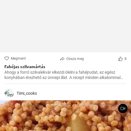
Megment
Ossza meg
8
Fahéjas szilvamártás
Ahogy a forró szilvalekvár elkezdi ölelni a fahéjrudat, az egész
konyhában érezhető az ünnepi illat. A recept minden alkalommal
sikerül, és nagyon gyorsan elkészül. Családom és barátaim mindig
örömmel fogadják ezt az egzotikus, mégis otthonos ízkompozíciót.
Timi_cooks