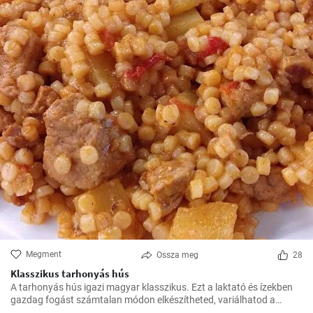
Megment
Ossza meg
28
Klasszikus tarhonyás hús
A tarhonyás hús igazi magyar klasszikus. Ezt a laktató és ízekben
gazdag fogást számtalan módon elkészítheted, variálhatod a
húsokat, a zöldségeket ízlés szerint. Jó kísérletezést és jó étvágyat!