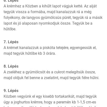
6. Lépés
A krémhez a Közben a kihűlt lapot vágjuk ketté. Az alját 
tegyük vissza a formába, majd kanalazzuk rá a még 
folyékony, de langyos gyümölcsüs pürét, tegyük rá a másik 
lapot és jó alaposan nyomkodjuk össze. Tegyük be a 
hűtőbe.
7. Lépés
A krémet kanalazzuk a piskóta tetejére, egyengessük el, 
majd tegyük hűtőbe kb 3 órára.
8. Lépés
A zseléhez a gyümölcsöt és a cukrot melegítsük össze, 
majd oldjuk fel benne a zselatint, majd tegyük félre hűlni.
9. Lépés
Közben vegyünk el egy kisebb tortakarikát, majd tegyük 
úgy a joghurtos krémre, hogy a peremén kb 1-1,5 cm-es 