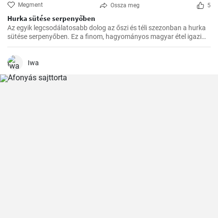
Megment
Ossza meg
5
Hurka sütése serpenyőben
Az egyik legcsodálatosabb dolog az őszi és téli szezonban a hurka
sütése serpenyőben. Ez a finom, hagyományos magyar étel igazi
felmelegedést nyújt a hűvösebb hónapokban és nagyszerű
választás az ünnepi fogadások vagy a családi összejövetelek
alkalmából.
Iwa