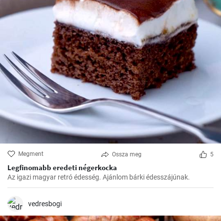
Megment
Ossza meg
5
Legfinomabb eredeti négerkocka
Az igazi magyar retró édesség. Ajánlom bárki édesszájúnak.
vedresbogi