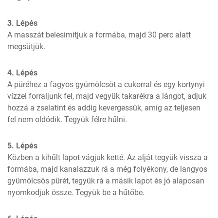
3. Lépés
A masszát belesimítjuk a formába, majd 30 perc alatt 
megsütjük.
4. Lépés
A püréhez a fagyos gyümölcsöt a cukorral és egy kortynyi 
vízzel forraljunk fel, majd vegyük takarékra a lángot, adjuk 
hozzá a zselatint és addig kevergessük, amíg az teljesen 
fel nem oldódik. Tegyük félre hűlni.
5. Lépés
Közben a kihűlt lapot vágjuk ketté. Az alját tegyük vissza a 
formába, majd kanalazzuk rá a még folyékony, de langyos 
gyümölcsös pürét, tegyük rá a másik lapot és jó alaposan 
nyomkodjuk össze. Tegyük be a hűtőbe.