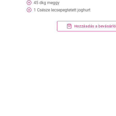
45
dkg
meggy
1
Csésze
lecsepegtetett joghurt
Hozzáadás a bevásárló