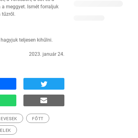
 a meggyet. Ismét forraljuk 
 tűzről.
hagyjuk teljesen kihűlni.
2023. január 24.
LEVESEK
FŐTT
TELEK