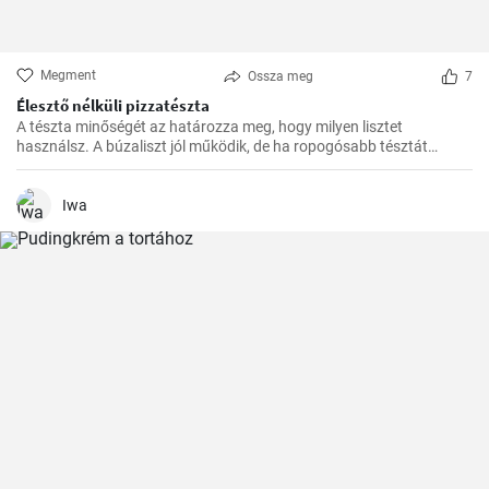
Megment
Ossza meg
7
Élesztő nélküli pizzatészta
A tészta minőségét az határozza meg, hogy milyen lisztet
használsz. A búzaliszt jól működik, de ha ropogósabb tésztát
szeretnél, használj finomított lisztet.
Iwa