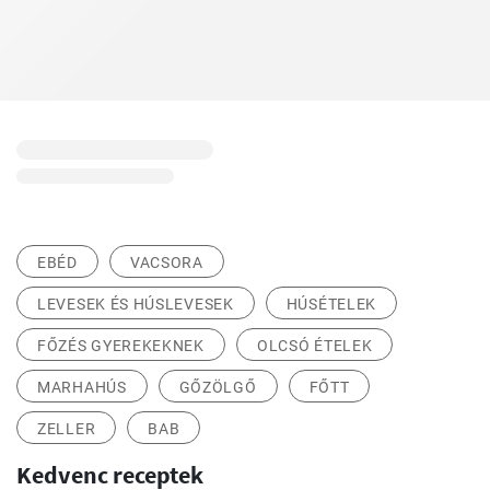
EBÉD
VACSORA
LEVESEK ÉS HÚSLEVESEK
HÚSÉTELEK
FŐZÉS GYEREKEKNEK
OLCSÓ ÉTELEK
MARHAHÚS
GŐZÖLGŐ
FŐTT
ZELLER
BAB
Kedvenc receptek