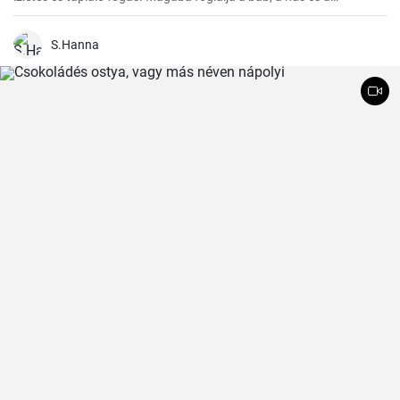
zöldségek ízletes kombinációját. Egy tökéletes étel a hideg téli
napokon vagy egy nagy társasági összejövetelre, ugyanakkor
egyszerűen főzni is lehet. Ennek a receptnek segítségével 20 főre
S.Hanna
készíthető.