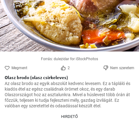
Forrás: dulezidar for iStockPhotos
Megment
2
Nem szeretem
Olasz brodo (olasz csirkeleves)
Az olasz brodo az egyik abszolút kedvenc levesem. Ez a tápláló és 
kiadós étel az egész családnak örömet okoz, és egy darab 
Olaszországot hoz az asztalunkra. Mivel a húslevest több órán át 
főzzük, teljesen ki tudja fejleszteni mély, gazdag ízvilágát. Ez 
valóban egy szeretettel és odaadással készült étel.
HIRDETŐ