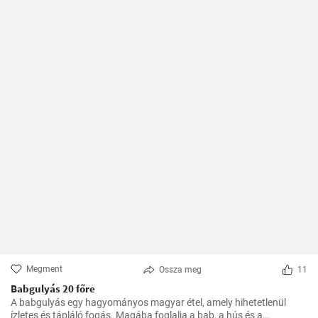
Megment
Ossza meg
11
Babgulyás 20 főre
A babgulyás egy hagyományos magyar étel, amely hihetetlenül
ízletes és tápláló fogás. Magába foglalja a bab, a hús és a