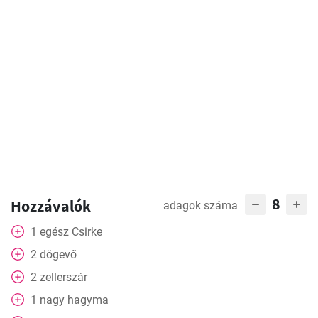
8
Hozzávalók
adagok száma
1
egész
Csirke
2
dögevő
2
zellerszár
1
nagy
hagyma