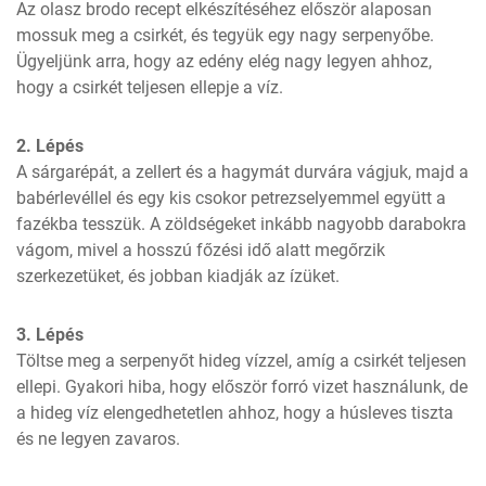
Az olasz brodo recept elkészítéséhez először alaposan 
mossuk meg a csirkét, és tegyük egy nagy serpenyőbe. 
Ügyeljünk arra, hogy az edény elég nagy legyen ahhoz, 
hogy a csirkét teljesen ellepje a víz.
2. Lépés
A sárgarépát, a zellert és a hagymát durvára vágjuk, majd a 
babérlevéllel és egy kis csokor petrezselyemmel együtt a 
fazékba tesszük. A zöldségeket inkább nagyobb darabokra 
vágom, mivel a hosszú főzési idő alatt megőrzik 
szerkezetüket, és jobban kiadják az ízüket.
3. Lépés
Töltse meg a serpenyőt hideg vízzel, amíg a csirkét teljesen 
ellepi. Gyakori hiba, hogy először forró vizet használunk, de 
a hideg víz elengedhetetlen ahhoz, hogy a húsleves tiszta 
és ne legyen zavaros.