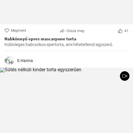
Megment
Ossza meg
41
Habkönnyű epres mascarpone torta
Különleges habcsókos epertorta, ami hihetetlenül egyszerű.
S.Hanna