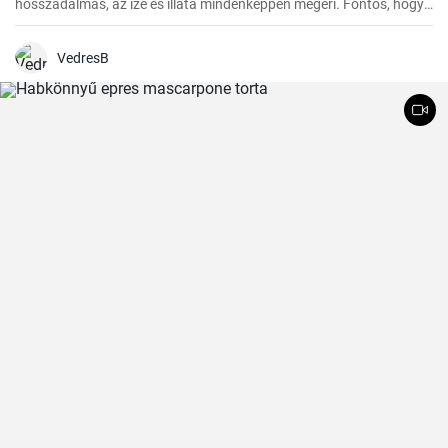
hosszadalmas, az íze és illata mindenképpen megéri. Fontos, hogy
előre tervezzük meg az készítést, mivel a dagasztás után
pihentetésre van szükség a tésztának.
VedresB