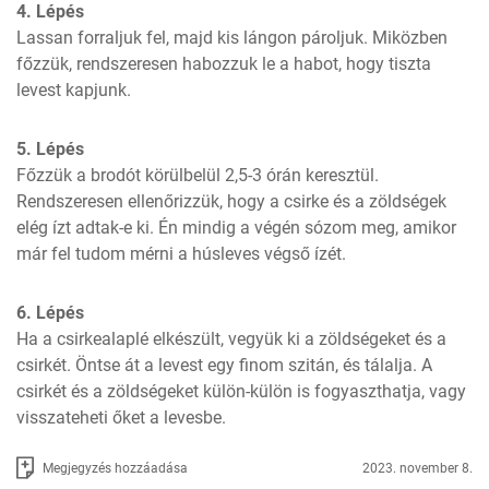
4. Lépés
Lassan forraljuk fel, majd kis lángon pároljuk. Miközben 
főzzük, rendszeresen habozzuk le a habot, hogy tiszta 
levest kapjunk.
5. Lépés
Főzzük a brodót körülbelül 2,5-3 órán keresztül. 
Rendszeresen ellenőrizzük, hogy a csirke és a zöldségek 
elég ízt adtak-e ki. Én mindig a végén sózom meg, amikor 
már fel tudom mérni a húsleves végső ízét.
6. Lépés
Ha a csirkealaplé elkészült, vegyük ki a zöldségeket és a 
csirkét. Öntse át a levest egy finom szitán, és tálalja. A 
csirkét és a zöldségeket külön-külön is fogyaszthatja, vagy 
visszateheti őket a levesbe.
Megjegyzés hozzáadása
2023. november 8.