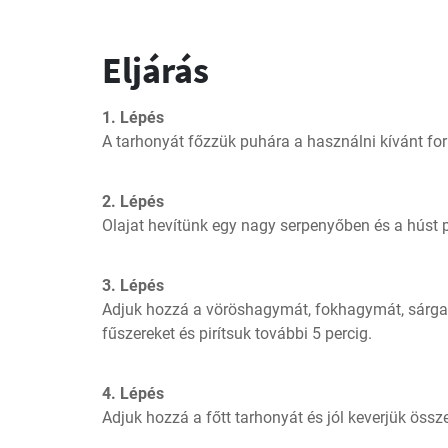
Eljárás
1. Lépés
A tarhonyát főzzük puhára a használni kívánt for
2. Lépés
Olajat hevítünk egy nagy serpenyőben és a húst pir
3. Lépés
Adjuk hozzá a vöröshagymát, fokhagymát, sárgaré
fűszereket és pirítsuk további 5 percig.
4. Lépés
Adjuk hozzá a főtt tarhonyát és jól keverjük össz