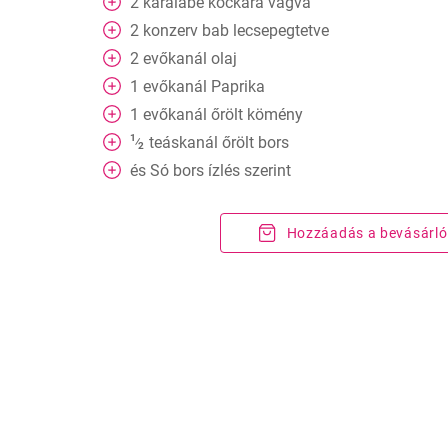
2
karalábé kockára vágva
2
konzerv
bab lecsepegtetve
2
evőkanál
olaj
1
evőkanál
Paprika
1
evőkanál
őrölt kömény
1
teáskanál
őrölt bors
⁄
2
és
Só bors ízlés szerint
Hozzáadás a bevásárló