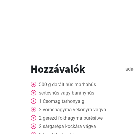
Hozzávalók
ada
500
g
darált hús marhahús
sertéshús vagy bárányhús
1
Csomag
tarhonya g
2
vöröshagyma vékonyra vágva
2
gerezd
fokhagyma pürésítve
2
sárgarépa kockára vágva