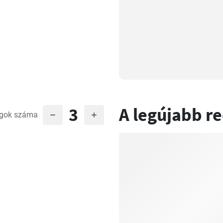
3
A legújabb r
gok száma