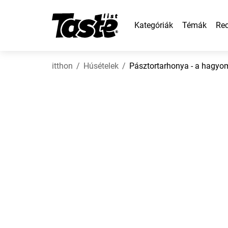
Kategóriák
Témák
Rec
itthon
Húsételek
Pásztortarhonya - a hagyo