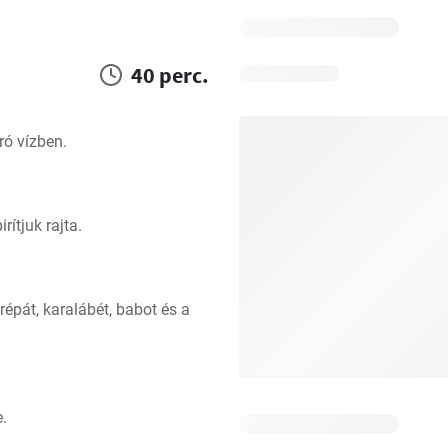
40 perc.
ró vízben.
ítjuk rajta.
pát, karalábét, babot és a 
e.