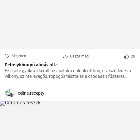
Megment
Ossza meg
28
Pehelykönnyű almás pite
Ez a pite gyakran került az asztalra nálunk otthon, elveszétlenek a
vékony, szinte levegős, ropogós tészta és a csodásan fűszeres
almafüllő között. Az ovitudók, hazaértem, és már messziről éreztem
a fahéj és az alma csodás illatát. Itt az ideje hát, hogy megosszam
veletek is ezt a csodás receptet.
celine.recepty