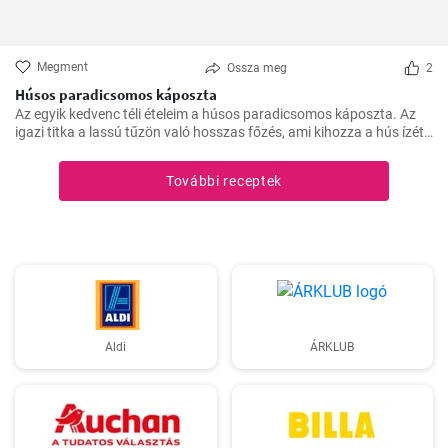
Megment
Ossza meg
2
Húsos paradicsomos káposzta
Az egyik kedvenc téli ételeim a húsos paradicsomos káposzta. Az
igazi titka a lassú tűzön való hosszas főzés, ami kihozza a hús ízét,
és egységgé kovácsolja a zöldségek és a paradicsom ízét.
Számtalanszor elkészítettem már, és minél tovább fő, annál
További receptek
finomabb lesz, ezért a hétvégi ebédekre szoktam időzíteni.
Aldi
ÁRKLUB