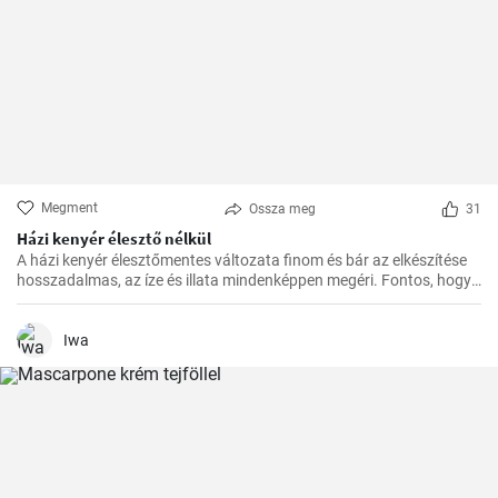
Megment
Ossza meg
31
Házi kenyér élesztő nélkül
A házi kenyér élesztőmentes változata finom és bár az elkészítése
hosszadalmas, az íze és illata mindenképpen megéri. Fontos, hogy
előre tervezzük meg az készítést, mivel a dagasztás után
pihentetésre van szükség a tésztának.
Iwa