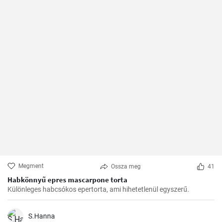
Megment
Ossza meg
41
Habkönnyű epres mascarpone torta
Különleges habcsókos epertorta, ami hihetetlenül egyszerű.
S.Hanna