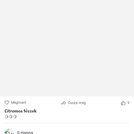
Megment
Ossza meg
9
Citromos fészek
🍋🍋🍋
S.Hanna