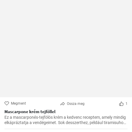
Megment
Ossza meg
1
Mascarpone krém tejföllel
Ez a mascarponés-tejfölös krém a kedvenc receptem, amely mindig
elkápráztatja a vendégeimet. Sok desszerthez, például tiramisuhoz
tökéletes kísérő, de gyümölcstortákhoz is remekül illik.