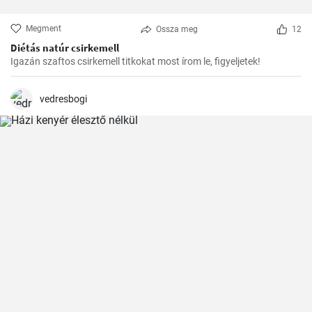
Megment
Ossza meg
12
Diétás natúr csirkemell
Igazán szaftos csirkemell titkokat most írom le, figyeljetek!
vedresbogi