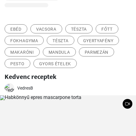
EBÉD
VACSORA
TÉSZTA
FŐTT
FOKHAGYMA
TÉSZTA
GYERTYAFÉNY
MAKARÓNI
MANDULA
PARMEZÁN
PESTO
GYORS ÉTELEK
Kedvenc receptek
VedresB