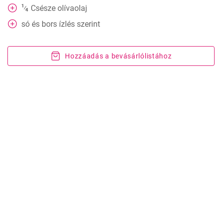
1
Csésze
olívaolaj
⁄
4
só és bors ízlés szerint
Hozzáadás a bevásárlólistához