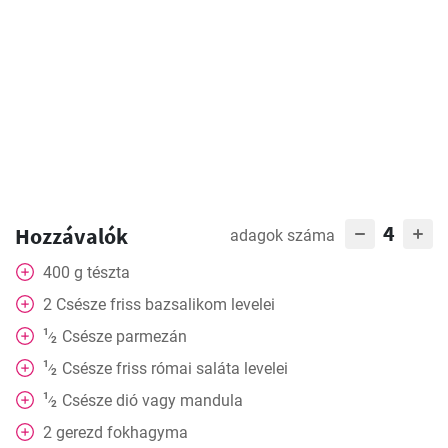
4
Hozzávalók
adagok száma
400
g
tészta
2
Csésze
friss bazsalikom levelei
1
Csésze
parmezán
⁄
2
1
Csésze
friss római saláta levelei
⁄
2
1
Csésze
dió vagy mandula
⁄
2
2
gerezd
fokhagyma