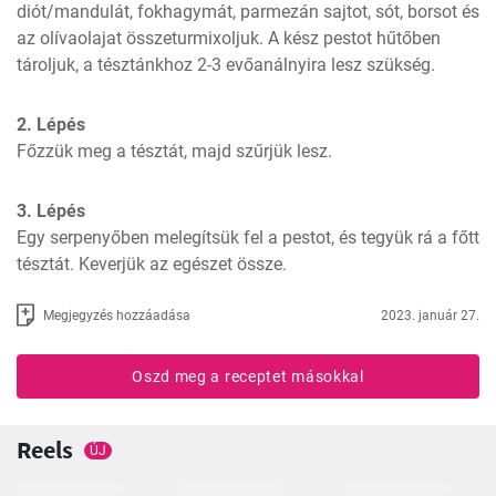
diót/mandulát, fokhagymát, parmezán sajtot, sót, borsot és 
az olívaolajat összeturmixoljuk. A kész pestot hűtőben 
tároljuk, a tésztánkhoz 2-3 evőanálnyira lesz szükség.
2. Lépés
Főzzük meg a tésztát, majd szűrjük lesz.
3. Lépés
Egy serpenyőben melegítsük fel a pestot, és tegyük rá a főtt 
tésztát. Keverjük az egészet össze.
Megjegyzés hozzáadása
2023. január 27.
Oszd meg a receptet másokkal
Reels
ÚJ