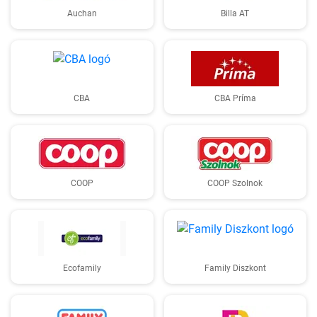
Auchan
Billa AT
CBA
CBA Príma
COOP
COOP Szolnok
Ecofamily
Family Diszkont