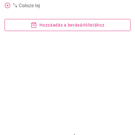
1
Csésze
tej
⁄
4
Hozzáadás a bevásárlólistához