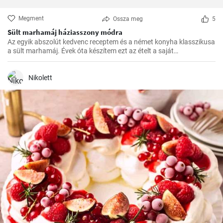
Megment
Ossza meg
5
Sült marhamáj háziasszony módra
Az egyik abszolút kedvenc receptem és a német konyha klasszikusa
a sült marhamáj. Évek óta készítem ezt az ételt a saját
konyhámban, és az idők során apró módosításokkal
tökéletesítettem. Nagyon örülök, hogy itt megoszthatom veletek.
Nikolett