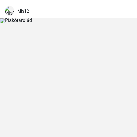
tökéletes kísérő, de gyümölcstortákhoz is remekül illik.
Mis12