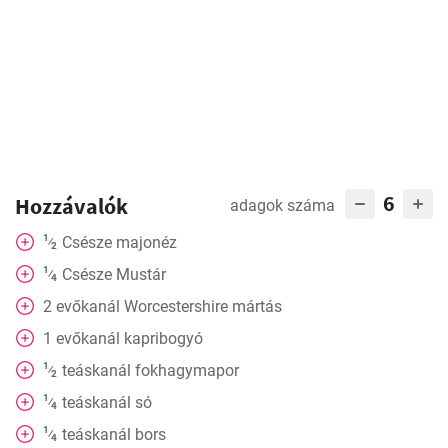
6
Hozzávalók
adagok száma
1
Csésze
majonéz
⁄
2
1
Csésze
Mustár
⁄
4
2
evőkanál
Worcestershire mártás
1
evőkanál
kapribogyó
1
teáskanál
fokhagymapor
⁄
2
1
teáskanál
só
⁄
4
1
teáskanál
bors
⁄
4