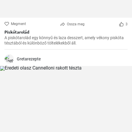
Megment
Ossza meg
3
Piskótarolád
A piskótarolád egy könnyű és laza desszert, amely vékony piskóta
tésztából és különböző töltelékekből áll.
Gretarezepte