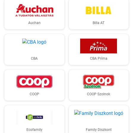
Auchan
Billa AT
CBA
CBA Príma
COOP
COOP Szolnok
Ecofamily
Family Diszkont