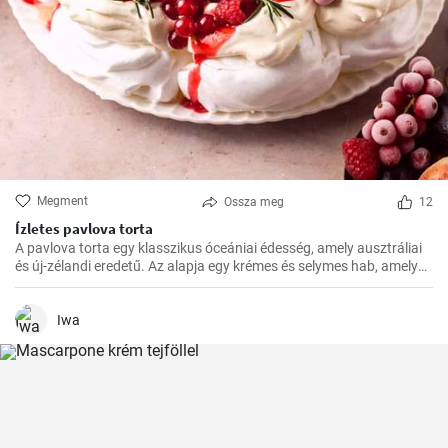
Megment
Ossza meg
12
Ízletes pavlova torta
A pavlova torta egy klasszikus óceániai édesség, amely ausztráliai
és új-zélandi eredetű. Az alapja egy krémes és selymes hab, amelyet
a tetején friss gyümölcsökkel, például egyszerűen málnával vagy
eperrel, díszítenek
Iwa