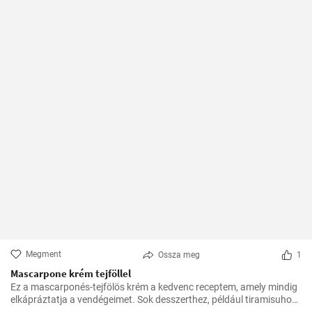
Megment
Ossza meg
1
Mascarpone krém tejföllel
Ez a mascarponés-tejfölös krém a kedvenc receptem, amely mindig
elkápráztatja a vendégeimet. Sok desszerthez, például tiramisuhoz