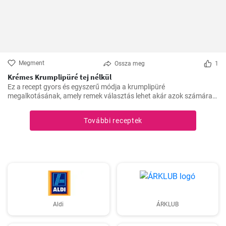
Megment
Ossza meg
1
Krémes Krumplipüré tej nélkül
Ez a recept gyors és egyszerű módja a krumplipüré
megalkotásának, amely remek választás lehet akár azok számára
is, akik tejmentes étrendet követnek. Egyszerű, de lenyűgöző, és az
asztalra való felhelyezésre csupán 30 perc alatt kerül sor.
További receptek
Aldi
ÁRKLUB