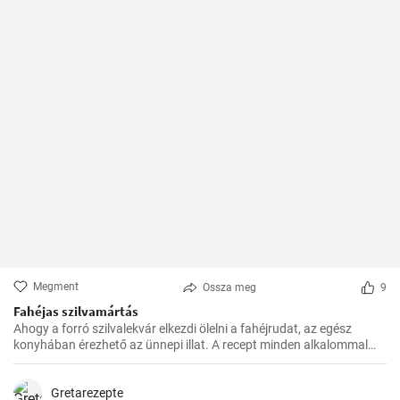
Megment
Ossza meg
9
Fahéjas szilvamártás
Ahogy a forró szilvalekvár elkezdi ölelni a fahéjrudat, az egész
konyhában érezhető az ünnepi illat. A recept minden alkalommal
sikerül, és nagyon gyorsan elkészül. Családom és barátaim mindig
örömmel fogadják ezt az egzotikus, mégis otthonos ízkompozíciót.
Gretarezepte