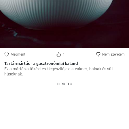
Megment
1
Nem szeretem
Tartármártás - a gasztronómiai kaland
Ez a mártás a tökéletes kiegészítője a steaknek, halnak és sült 
húsoknak.
HIRDETŐ