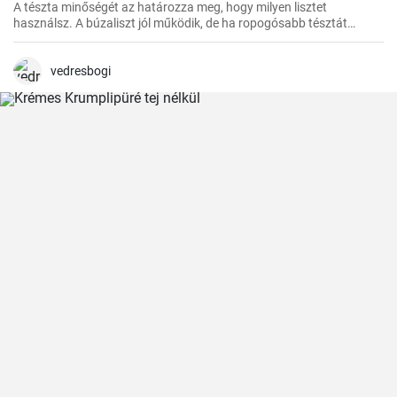
A tészta minőségét az határozza meg, hogy milyen lisztet
használsz. A búzaliszt jól működik, de ha ropogósabb tésztát
szeretnél, használj finomított lisztet.
vedresbogi