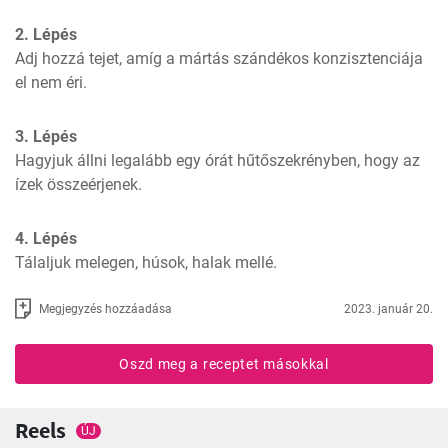
2. Lépés
Adj hozzá tejet, amíg a mártás szándékos konzisztenciája 
el nem éri.
3. Lépés
Hagyjuk állni legalább egy órát hűtőszekrényben, hogy az 
ízek összeérjenek.
4. Lépés
Tálaljuk melegen, húsok, halak mellé.
Megjegyzés hozzáadása
2023. január 20.
Oszd meg a receptet másokkal
Reels
ÚJ