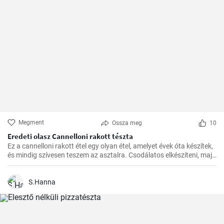
Megment
Ossza meg
10
Eredeti olasz Cannelloni rakott tészta
Ez a cannelloni rakott étel egy olyan étel, amelyet évek óta készítek,
és mindig szívesen teszem az asztalra. Csodálatos elkészíteni, majd
a kívánt időben a sütőben megsütni. A paradicsomszósz
fűszerességének, a béchamel mártás krémességének és a darált
hússal töltött cannelloni pikáns ízének kombinációja egyszerűen
S.Hanna
ellenállhatatlan.