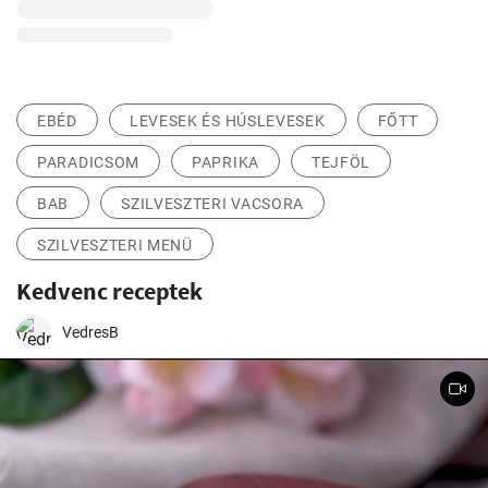
EBÉD
LEVESEK ÉS HÚSLEVESEK
FŐTT
PARADICSOM
PAPRIKA
TEJFÖL
BAB
SZILVESZTERI VACSORA
SZILVESZTERI MENÜ
Kedvenc receptek
VedresB