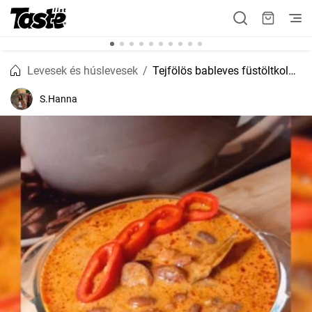
Levesek és húslevesek
Tejfölös bableves füstöltkolbász karikákkal
S.Hanna