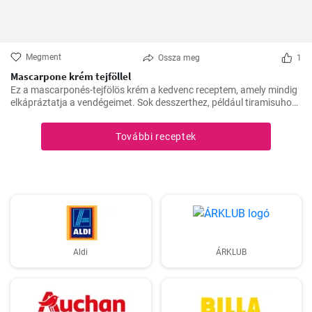
Megment
Ossza meg
1
Mascarpone krém tejföllel
Ez a mascarponés-tejfölös krém a kedvenc receptem, amely mindig
elkápráztatja a vendégeimet. Sok desszerthez, például tiramisuhoz
tökéletes kísérő, de gyümölcstortákhoz is remekül illik.
További receptek
Aldi
ÁRKLUB