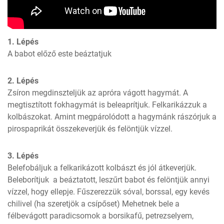
1. Lépés
A babot előző este beáztatjuk
2. Lépés
Zsíron megdinszteljük az apróra vágott hagymát. A 
megtisztított fokhagymát is beleaprítjuk. Felkarikázzuk a 
kolbászokat. Amint megpárolódott a hagymánk rászórjuk a 
pirospaprikát összekeverjük és felöntjük vízzel.
3. Lépés
Belefobáljuk a felkarikázott kolbászt és jól átkeverjük. 
Beleborítjuk  a beáztatott, leszűrt babot és felöntjük annyi 
vízzel, hogy ellepje. Fűszerezzük sóval, borssal, egy kevés 
chilivel (ha szeretjök a csípőset) Mehetnek bele a 
félbevágott paradicsomok a borsikafű, petrezselyem, 