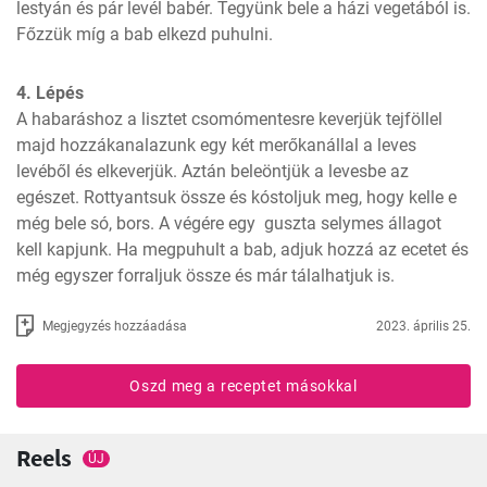
lestyán és pár levél babér. Tegyünk bele a házi vegetából is. 
Főzzük míg a bab elkezd puhulni.
4. Lépés
A habaráshoz a lisztet csomómentesre keverjük tejföllel 
majd hozzákanalazunk egy két merőkanállal a leves 
levéből és elkeverjük. Aztán beleöntjük a levesbe az 
egészet. Rottyantsuk össze és kóstoljuk meg, hogy kelle e 
még bele só, bors. A végére egy  guszta selymes állagot 
kell kapjunk. Ha megpuhult a bab, adjuk hozzá az ecetet és 
még egyszer forraljuk össze és már tálalhatjuk is.
Megjegyzés hozzáadása
2023. április 25.
Oszd meg a receptet másokkal
Reels
ÚJ