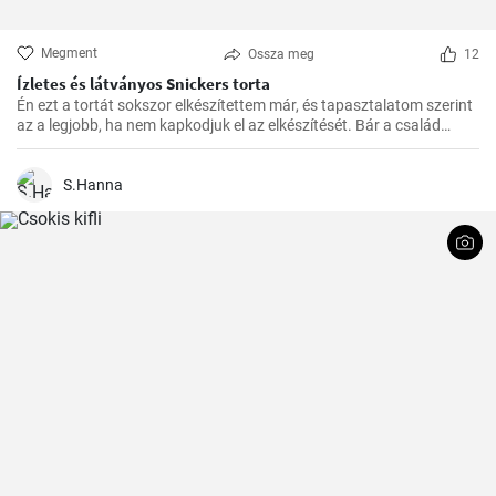
Megment
Ossza meg
12
Ízletes és látványos Snickers torta
Én ezt a tortát sokszor elkészítettem már, és tapasztalatom szerint
az a legjobb, ha nem kapkodjuk el az elkészítését. Bár a család
mindig türelmetlenül várja, de megéri kivárni, hogy minden réteg
megfelelően megszilárduljon. Így lesz igazán ízletes és látványos a
végeredmény!
S.Hanna