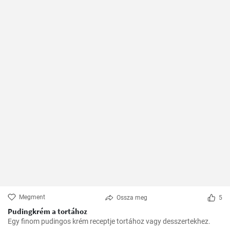
Megment
Ossza meg
5
Pudingkrém a tortához
Egy finom pudingos krém receptje tortához vagy desszertekhez.