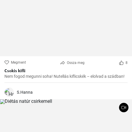
Megment
Ossza meg
8
Csokis kifli
Nem fogod megunni soha! Nutellás kiflicskék – elolvad a szádban!
S.Hanna