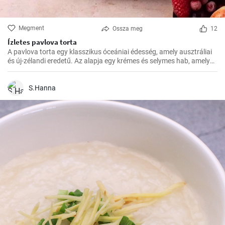
Megment
Ossza meg
12
Ízletes pavlova torta
A pavlova torta egy klasszikus óceániai édesség, amely ausztráliai
és új-zélandi eredetű. Az alapja egy krémes és selymes hab, amelyet
a tetején friss gyümölcsökkel, például egyszerűen málnával vagy
eperrel, díszítenek
S.Hanna