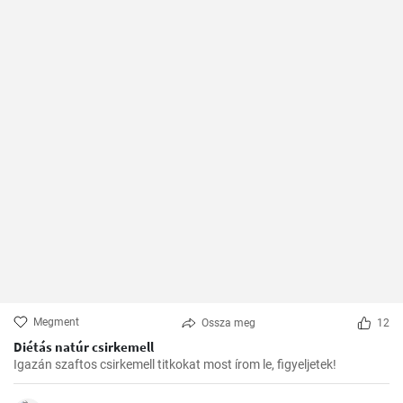
Megment
Ossza meg
12
Diétás natúr csirkemell
Igazán szaftos csirkemell titkokat most írom le, figyeljetek!