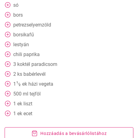
só
bors
petrezselyemzöld
borsikafű
lestyán
chili paprika
3
koktél paradicsom
2
ks
babérlevél
1
1
ek
házi vegeta
⁄
2
500
ml
tejföl
1
ek
liszt
1
ek
ecet
Hozzáadás a bevásárlólistához