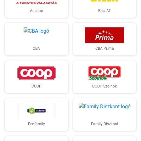
Auchan
Billa AT
CBA
CBA Príma
COOP
COOP Szolnok
Ecofamily
Family Diszkont