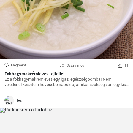
Megment
Ossza meg
11
Fokhagymakrémleves tejföllel
Ez a fokhagymakrémleves egy igazi egészségbomba! Nem
véletlenül készítem hűvösebb napokra, amikor szükség van egy kis
erősítésre. Az elkészítése egyszerű, mégis isteni finom.
Iwa