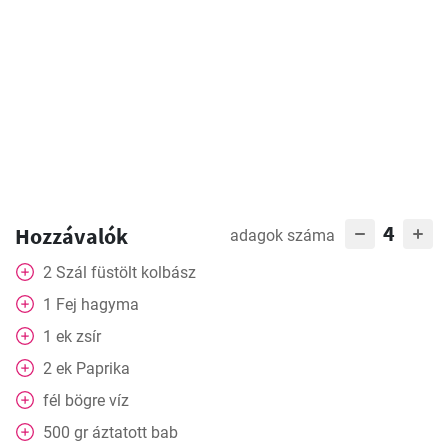
4
Hozzávalók
adagok száma
2
Szál
füstölt kolbász
1
Fej
hagyma
1
ek
zsír
2
ek
Paprika
fél bögre
víz
500
gr
áztatott bab