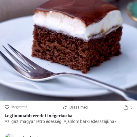
Megment
Ossza meg
5
Legfinomabb eredeti négerkocka
Az igazi magyar retró édesség. Ajánlom bárki édesszájúnak.