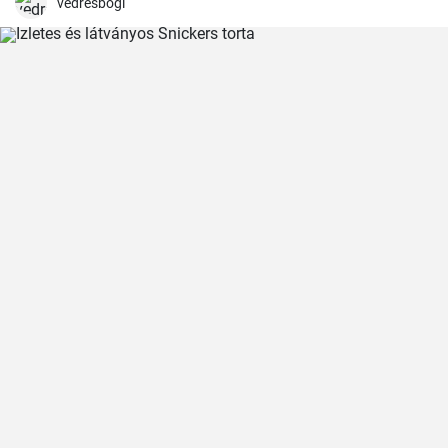
vedresbogi