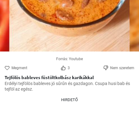
Forrás: Youtube
Megment
3
Nem szeretem
Tejfölös bableves füstöltkolbász karikákkal
Erdélyi tejfölös bableves jó sűrűn és gazdagon. Csupa husi bab és 
tejföl az egész.
HIRDETŐ