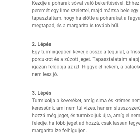
Kezdje a poharak sóval való bekerítésével. Ehhez
peremét egy lime szelettel, majd mártsa bele egy 
tapasztaltam, hogy ha előtte a poharakat a fagya
megtapad, és a margarita is tovább hűl.
2. Lépés
Egy turmixgépben keverje össze a tequilát, a friss l
porcukrot és a zúzott jeget. Tapasztalataim alapjá
igazán feldobja az ízt. Higgye el nekem, a palacko
nem lesz jó.
3. Lépés
Turmixolja a keveréket, amíg sima és krémes nem 
keressünk, ami nem túl vizes, hanem slussz-szerű
hozzá még jeget, és turmixoljuk újra, amíg el nem 
feledje, ha több jeget ad hozzá, csak lassan tegy
margarita íze felhíguljon.