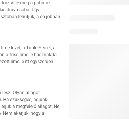
 dörzsölje meg a poharak 
kis durva sóba. Úgy 
sztóban lehűtjük, a só jobban 
ime levét, a Triple Sec-et, a 
n a friss lime-lé használata 
zott lime-lé itt egyszerűen 
lesz. Olyan állagot 
. Ha szükséges, adjunk 
érjük a megfelelő állagot. Ne 
e. Nem akarjuk, hogy a 