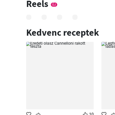
Reels
ÚJ
Kedvenc receptek
10