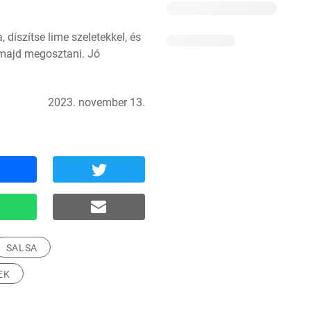
díszítse lime szeletekkel, és 
 majd megosztani. Jó 
2023. november 13.
SALSA
EK