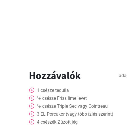
Hozzávalók
ada
1
csésze
tequila
1
csésze
Friss lime levet
⁄
2
1
csésze
Triple Sec vagy Cointreau
⁄
2
3
EL
Porcukor (vagy több ízlés szerint)
4
csészék
Zúzott jég