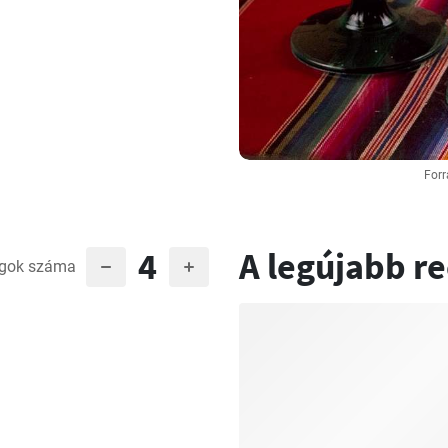
Forr
4
A legújabb r
gok száma