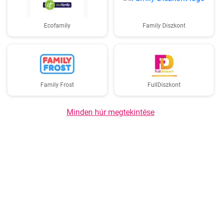
Ecofamily
Family Diszkont
Family Frost
FullDiszkont
Minden húr megtekintése