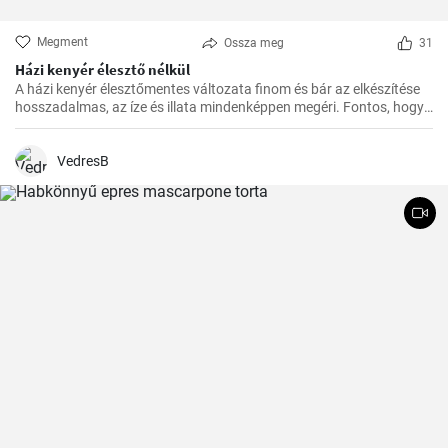
Megment
Ossza meg
31
Házi kenyér élesztő nélkül
A házi kenyér élesztőmentes változata finom és bár az elkészítése
hosszadalmas, az íze és illata mindenképpen megéri. Fontos, hogy
előre tervezzük meg az készítést, mivel a dagasztás után
pihentetésre van szükség a tésztának.
VedresB