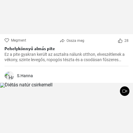
Megment
Ossza meg
28
Pehelykönnyű almás pite
Ez a pite gyakran került az asztalra nálunk otthon, elveszétlenek a
vékony, szinte levegős, ropogós tészta és a csodásan fűszeres
almafüllő között. Az ovitudók, hazaértem, és már messziről éreztem
a fahéj és az alma csodás illatát. Itt az ideje hát, hogy megosszam
veletek is ezt a csodás receptet.
S.Hanna