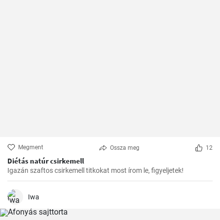
Megment
Ossza meg
12
Diétás natúr csirkemell
Igazán szaftos csirkemell titkokat most írom le, figyeljetek!
Iwa