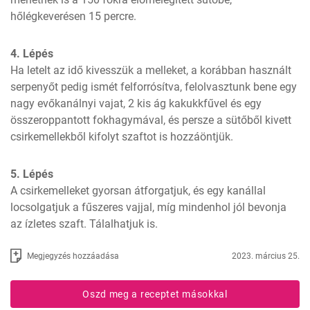
hőlégkeverésen 15 percre.
4. Lépés
Ha letelt az idő kivesszük a melleket, a korábban használt 
serpenyőt pedig ismét felforrósítva, felolvasztunk bene egy 
nagy evőkanálnyi vajat, 2 kis ág kakukkfűvel és egy 
összeroppantott fokhagymával, és persze a sütőből kivett 
csirkemellekből kifolyt szaftot is hozzáöntjük.
5. Lépés
A csirkemelleket gyorsan átforgatjuk, és egy kanállal 
locsolgatjuk a fűszeres vajjal, míg mindenhol jól bevonja 
az ízletes szaft. Tálalhatjuk is.
Megjegyzés hozzáadása
2023. március 25.
Oszd meg a receptet másokkal