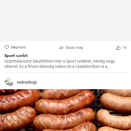
Megment
Ossza meg
19
Sport szelet
Számtalanszor készítettem már a Sport szeletet, mindig nagy
sikerrel. Ez a finom édesség nálam és a családomban is a
kedvencek közé tartozik. Szívesen készítem el ajándékba is, a
barátaim mindig nagy örömmel fogadják.
vedresbogi