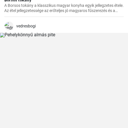
A Borsos tokány a klasszikus magyar konyha egyik jellegzetes étele.
Az étel jellegzetessége az erőteljes jó magyaros fűszerezés és a
hosszú, lassú főzés, melynek köszönhetően az ízek mindig
harmónikusak és igazán szaftos, roppanós húsokat készíthetünk
belőle.
vedresbogi