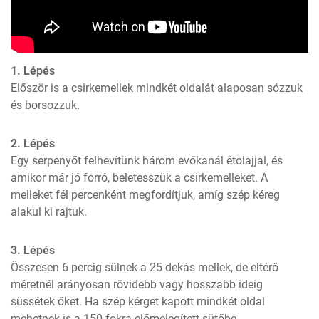
1. Lépés
Először is a csirkemellek mindkét oldalát alaposan sózzuk 
és borsozzuk.
2. Lépés
Egy serpenyőt felhevítünk három evőkanál étolajjal, és 
amikor már jó forró, beletesszük a csirkemelleket. A 
melleket fél percenként megfordítjuk, amíg szép kéreg 
alakul ki rajtuk.
3. Lépés
Összesen 6 percig sülnek a 25 dekás mellek, de eltérő 
méretnél arányosan rövidebb vagy hosszabb ideig 
süssétek őket. Ha szép kérget kapott mindkét oldal 
mehetnek is a 150 fokra előmelegített sütőbe, 