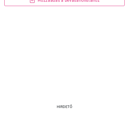
Hozzáadás a bevásárlólistához
HIRDETŐ