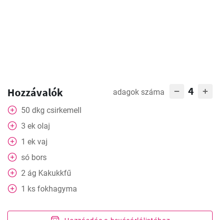
4
Hozzávalók
adagok száma
50
dkg
csirkemell
3
ek
olaj
1
ek
vaj
só bors
2
ág
Kakukkfű
1
ks
fokhagyma