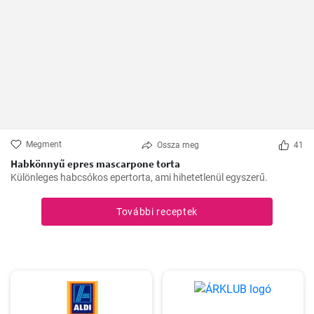
Megment
Ossza meg
41
Habkönnyű epres mascarpone torta
Különleges habcsókos epertorta, ami hihetetlenül egyszerű.
További receptek