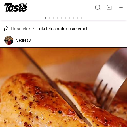
Húsételek
Tökéletes natúr csirkemell
VedresB