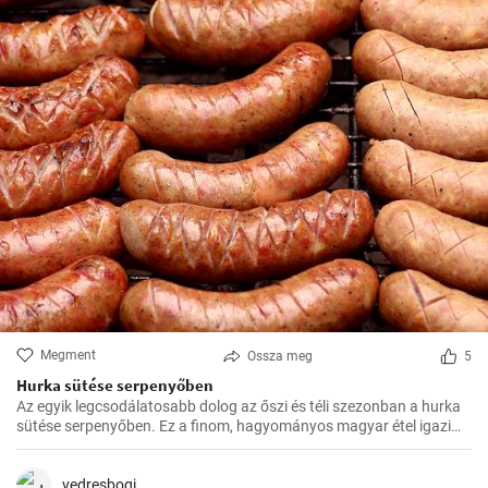
Megment
Ossza meg
5
Hurka sütése serpenyőben
Az egyik legcsodálatosabb dolog az őszi és téli szezonban a hurka
sütése serpenyőben. Ez a finom, hagyományos magyar étel igazi
felmelegedést nyújt a hűvösebb hónapokban és nagyszerű
választás az ünnepi fogadások vagy a családi összejövetelek
alkalmából.
vedresbogi