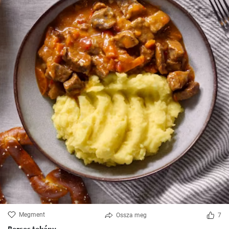
Megment
Ossza meg
7
Borsos tokány