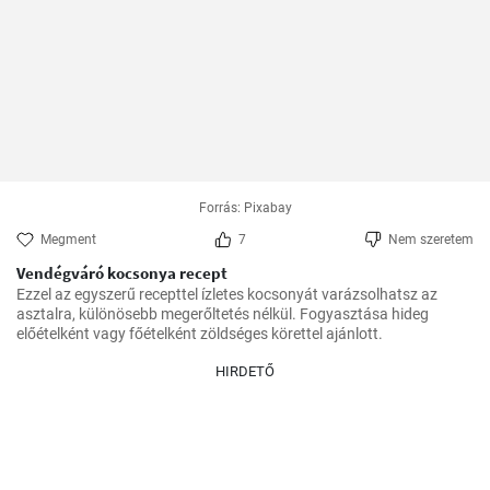
Forrás: Pixabay
Megment
7
Nem szeretem
Vendégváró kocsonya recept
Ezzel az egyszerű recepttel ízletes kocsonyát varázsolhatsz az 
asztalra, különösebb megerőltetés nélkül. Fogyasztása hideg 
előételként vagy főételként zöldséges körettel ajánlott.
HIRDETŐ