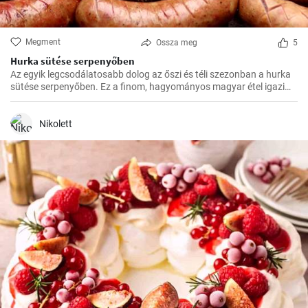
Megment
Ossza meg
5
Hurka sütése serpenyőben
Az egyik legcsodálatosabb dolog az őszi és téli szezonban a hurka
sütése serpenyőben. Ez a finom, hagyományos magyar étel igazi
felmelegedést nyújt a hűvösebb hónapokban és nagyszerű
választás az ünnepi fogadások vagy a családi összejövetelek
alkalmából.
Nikolett