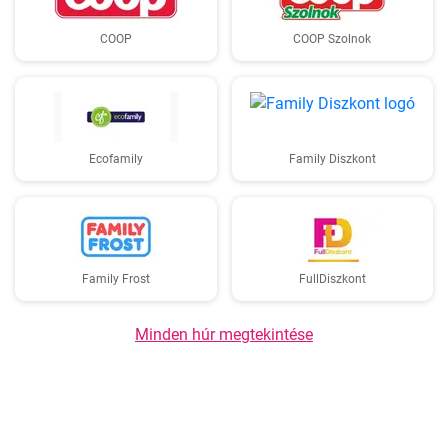
COOP
COOP Szolnok
Ecofamily
Family Diszkont
Family Frost
FullDiszkont
Minden húr megtekintése