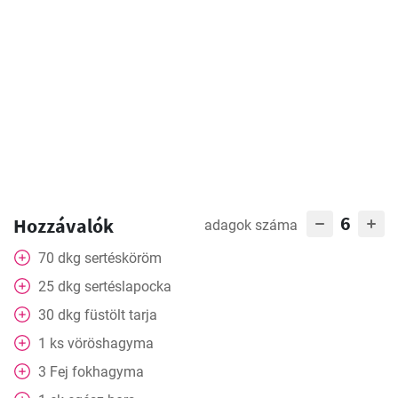
6
Hozzávalók
adagok száma
70
dkg
sertésköröm
25
dkg
sertéslapocka
30
dkg
füstölt tarja
1
ks
vöröshagyma
3
Fej
fokhagyma