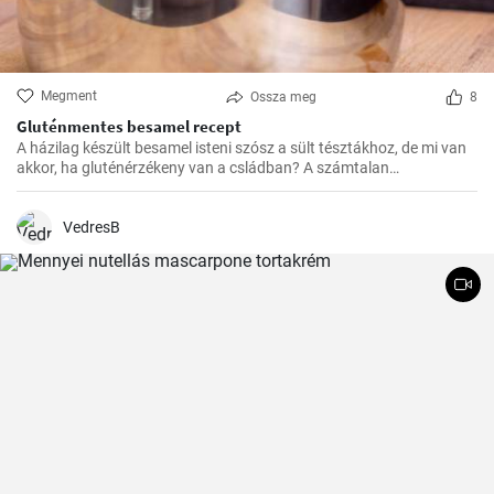
Megment
Ossza meg
8
Gluténmentes besamel recept
A házilag készült besamel isteni szósz a sült tésztákhoz, de mi van
akkor, ha gluténérzékeny van a csládban? A számtalan
gluténmentes változat közül nekem eddig ez vált be a legjobban,
könnyű elkészíteni, és sokkal finomabb a bolti változatokhoz
képest.
VedresB