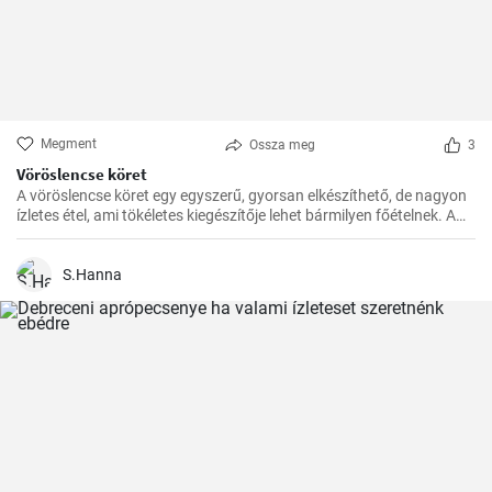
Megment
Ossza meg
3
Vöröslencse köret
A vöröslencse köret egy egyszerű, gyorsan elkészíthető, de nagyon
ízletes étel, ami tökéletes kiegészítője lehet bármilyen főételnek. A
lencse nagyon egészséges, remek fehérje- és rostforrás, így jól illik a
diétás ételek közé is.
S.Hanna