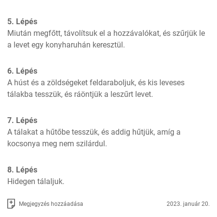
5. Lépés
Miután megfőtt, távolítsuk el a hozzávalókat, és szűrjük le 
a levet egy konyharuhán keresztül.
6. Lépés
A húst és a zöldségeket feldaraboljuk, és kis leveses 
tálakba tesszük, és ráöntjük a leszűrt levet.
7. Lépés
A tálakat a hűtőbe tesszük, és addig hűtjük, amíg a 
kocsonya meg nem szilárdul.
8. Lépés
Hidegen tálaljuk.
Megjegyzés hozzáadása
2023. január 20.