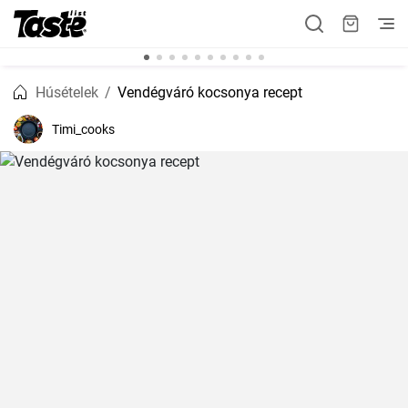
Húsételek
Vendégváró kocsonya recept
Timi_cooks