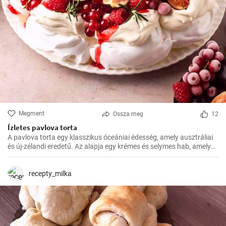
Megment
Ossza meg
12
Ízletes pavlova torta
A pavlova torta egy klasszikus óceániai édesség, amely ausztráliai
és új-zélandi eredetű. Az alapja egy krémes és selymes hab, amelyet
a tetején friss gyümölcsökkel, például egyszerűen málnával vagy
eperrel, díszítenek
recepty_milka