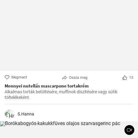
Megment
Ossza meg
15
Mennyei nutellás mascarpone tortakrém
Alkalmas torták betöltésére, muffinok díszítésére vagy sütik
töltelékeként.
S.Hanna