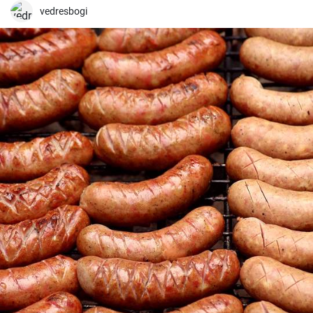
vedresbogi