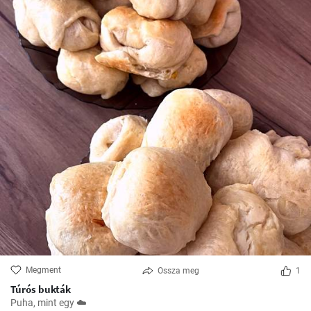
Megment
Ossza meg
1
Túrós bukták
Puha, mint egy ☁️