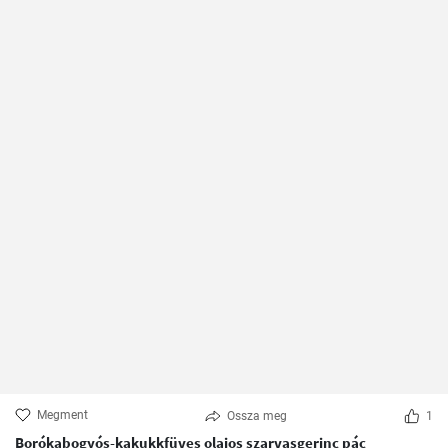
Megment
Ossza meg
1
Borókabogyós-kakukkfüves olajos szarvasgerinc pác