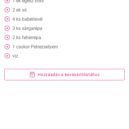
1
ek
egész bors
2
ek
só
4
ks
babérlevél
3
ks
sárgarépa
2
ks
fehérrépa
1
csokor
Petrezselyem
víz
Hozzáadás a bevásárlólistához