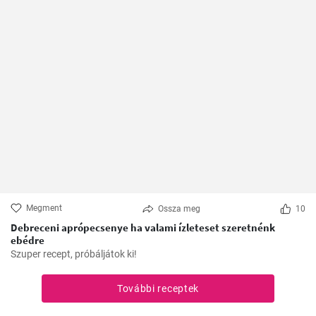
Megment
Ossza meg
10
Debreceni aprópecsenye ha valami ízleteset szeretnénk
ebédre
Szuper recept, próbáljátok ki!
További receptek