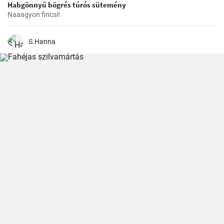
Habgönnyű bögrés túrós sütemény
Naaagyon fincsi!
S.Hanna