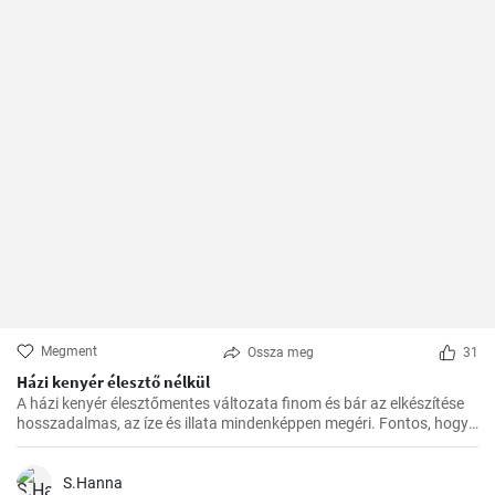
Megment
Ossza meg
31
Házi kenyér élesztő nélkül
A házi kenyér élesztőmentes változata finom és bár az elkészítése
hosszadalmas, az íze és illata mindenképpen megéri. Fontos, hogy
előre tervezzük meg az készítést, mivel a dagasztás után
pihentetésre van szükség a tésztának.
S.Hanna