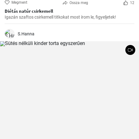
Megment
Ossza meg
12
Diétás natúr csirkemell
Igazán szaftos csirkemell titkokat most írom le, figyeljetek!
S.Hanna