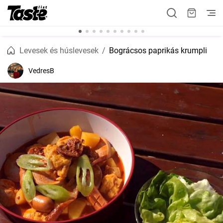
Levesek és húslevesek
Bográcsos paprikás krumpli
VedresB