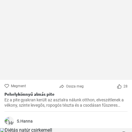
Megment
Ossza meg
28
Pehelykönnyű almás pite
Ez a pite gyakran került az asztalra nálunk otthon, elveszétlenek a
vékony, szinte levegős, ropogós tészta és a csodásan fűszeres
almafüllő között. Az ovitudók, hazaértem, és már messziről éreztem
a fahéj és az alma csodás illatát. Itt az ideje hát, hogy megosszam
veletek is ezt a csodás receptet.
S.Hanna