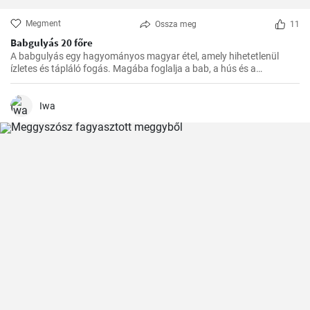
Megment
Ossza meg
11
Babgulyás 20 főre
A babgulyás egy hagyományos magyar étel, amely hihetetlenül
ízletes és tápláló fogás. Magába foglalja a bab, a hús és a
zöldségek ízletes kombinációját. Egy tökéletes étel a hideg téli
napokon vagy egy nagy társasági összejövetelre, ugyanakkor
egyszerűen főzni is lehet. Ennek a receptnek segítségével 20 főre
Iwa
készíthető.