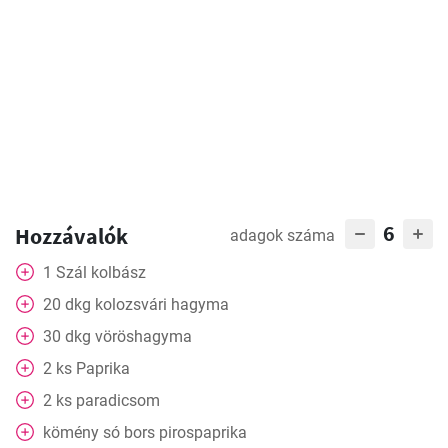
6
Hozzávalók
adagok száma
1
Szál
kolbász
20
dkg
kolozsvári hagyma
30
dkg
vöröshagyma
2
ks
Paprika
2
ks
paradicsom
kömény só bors pirospaprika