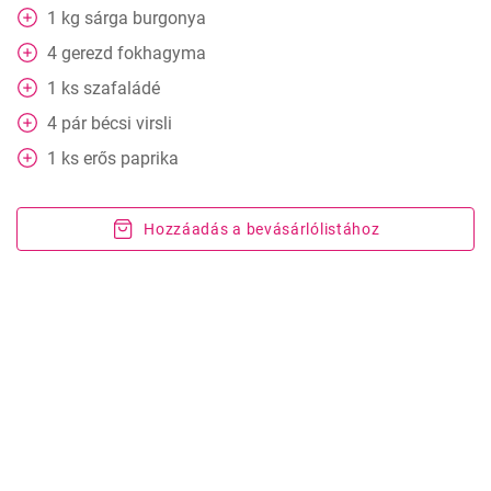
1
kg
sárga burgonya
4
gerezd
fokhagyma
1
ks
szafaládé
4
pár
bécsi virsli
1
ks
erős paprika
Hozzáadás a bevásárlólistához