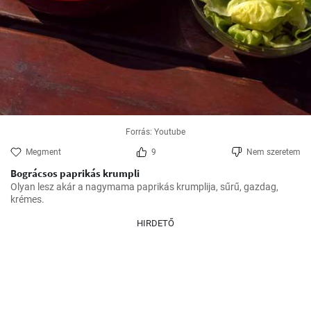
Forrás: Youtube
Megment
9
Nem szeretem
Bográcsos paprikás krumpli
Olyan lesz akár a nagymama paprikás krumplija, sűrű, gazdag, 
krémes.
HIRDETŐ