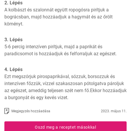
2. Lépés
A kolbászt és szalonnát együtt ropogósra pirítjuk a 
bográcsban, majd hozzáadjuk a hagymát és az őrölt 
köményt.
3. Lépés
5-6 percig intenzíven pirítjuk, majd a paprikát és 
paradicsomot is hozzáadjuk és felforraljuk az egészet.
4. Lépés
Ezt megszórjuk pirospaprikával, sózzuk, borsozzuk és 
intenzíven főzzük, vízzel szakaszosan pótolgatva pároljuk 
az egészet, ameddig teljesen szét nem fő.Ekkor hozzáadjuk 
a burgonyát és egy kevés vizet.
Megjegyzés hozzáadása
2023. május 11.
Oszd meg a receptet másokkal