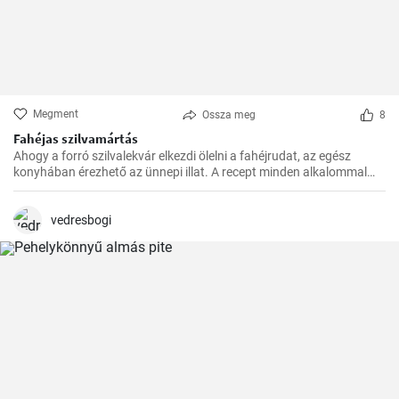
Megment
Ossza meg
8
Fahéjas szilvamártás
Ahogy a forró szilvalekvár elkezdi ölelni a fahéjrudat, az egész
konyhában érezhető az ünnepi illat. A recept minden alkalommal
sikerül, és nagyon gyorsan elkészül. Családom és barátaim mindig
örömmel fogadják ezt az egzotikus, mégis otthonos ízkompozíciót.
vedresbogi