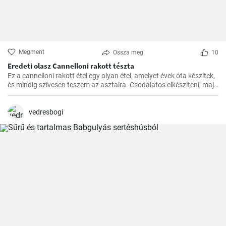
Megment
Ossza meg
10
Eredeti olasz Cannelloni rakott tészta
Ez a cannelloni rakott étel egy olyan étel, amelyet évek óta készítek,
és mindig szívesen teszem az asztalra. Csodálatos elkészíteni, majd
a kívánt időben a sütőben megsütni. A paradicsomszósz
fűszerességének, a béchamel mártás krémességének és a darált
hússal töltött cannelloni pikáns ízének kombinációja egyszerűen
vedresbogi
ellenállhatatlan.