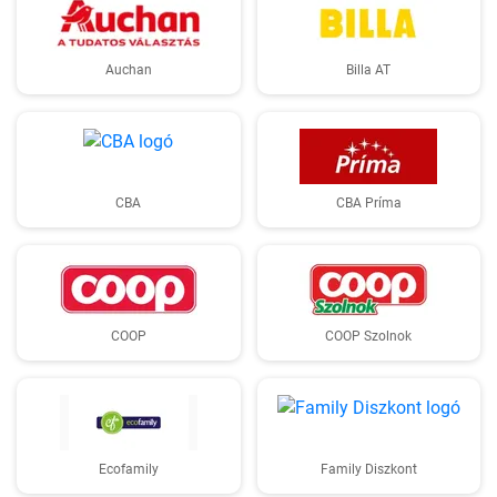
Auchan
Billa AT
CBA
CBA Príma
COOP
COOP Szolnok
Ecofamily
Family Diszkont