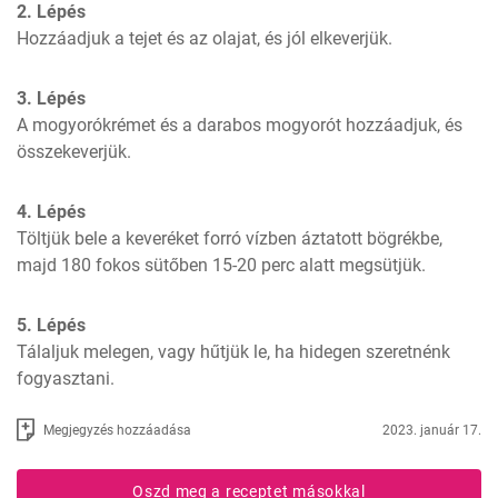
2. Lépés
Hozzáadjuk a tejet és az olajat, és jól elkeverjük.
3. Lépés
A mogyorókrémet és a darabos mogyorót hozzáadjuk, és 
összekeverjük.
4. Lépés
Töltjük bele a keveréket forró vízben áztatott bögrékbe, 
majd 180 fokos sütőben 15-20 perc alatt megsütjük.
5. Lépés
Tálaljuk melegen, vagy hűtjük le, ha hidegen szeretnénk 
fogyasztani.
Megjegyzés hozzáadása
2023. január 17.
Oszd meg a receptet másokkal