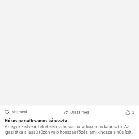
Megment
Ossza meg
2
Húsos paradicsomos káposzta
Az egyik kedvenc téli ételeim a húsos paradicsomos káposzta. Az
igazi titka a lassú tűzön való hosszas főzés, ami kihozza a hús ízét,
és egységgé kovácsolja a zöldségek és a paradicsom ízét.