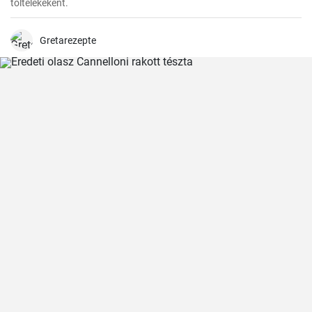
töltelékeként.
Gretarezepte