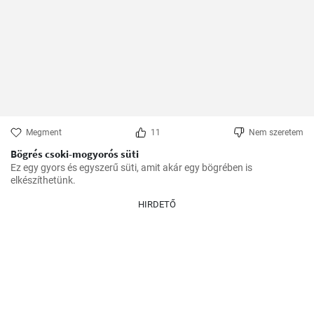
Megment
11
Nem szeretem
Bögrés csoki-mogyorós süti
Ez egy gyors és egyszerű süti, amit akár egy bögrében is 
elkészíthetünk.
HIRDETŐ