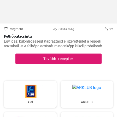
Megment
Ossza meg
22
Felhőpalacsinta
Egy igazi különlegesség! Kápráztasd el szeretteidet a reggeli
asztalnál is! A felhőpalacsintát mindenképp ki kell próbálnod!
További receptek
Aldi
ÁRKLUB