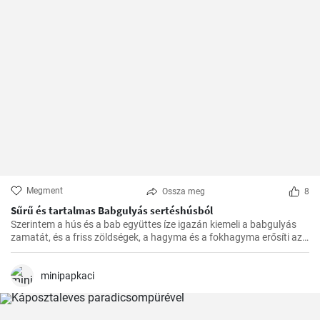
Megment
Ossza meg
8
Sűrű és tartalmas Babgulyás sertéshúsból
Szerintem a hús és a bab együttes íze igazán kiemeli a babgulyás
zamatát, és a friss zöldségek, a hagyma és a fokhagyma erősíti azt.
A végeredmény pedig mindig egy sűrű, tartalmas, krémes
babgulyás, amit a családom imád.
minipapkaci