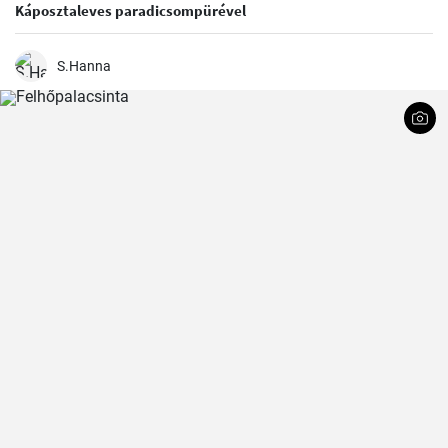
Káposztaleves paradicsompürével
S.Hanna