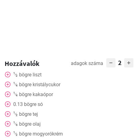
2
Hozzávalók
adagok száma
1
bögre liszt
⁄
2
1
bögre kristálycukor
⁄
4
1
bögre kakaópor
⁄
4
0.13
bögre só
1
bögre tej
⁄
2
1
bögre olaj
⁄
4
1
bögre mogyorókrém
⁄
2