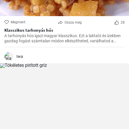
Megment
Ossza meg
28
Klasszikus tarhonyás hús
A tarhonyás hús igazi magyar klasszikus. Ezt a laktató és ízekben
gazdag fogást számtalan módon elkészítheted, variálhatod a
húsokat, a zöldségeket ízlés szerint. Jó kísérletezést és jó étvágyat!
Iwa