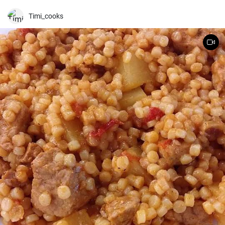
Számtalanszor elkészítettem már, és minél tovább fő, annál
finomabb lesz, ezért a hétvégi ebédekre szoktam időzíteni.
Timi_cooks