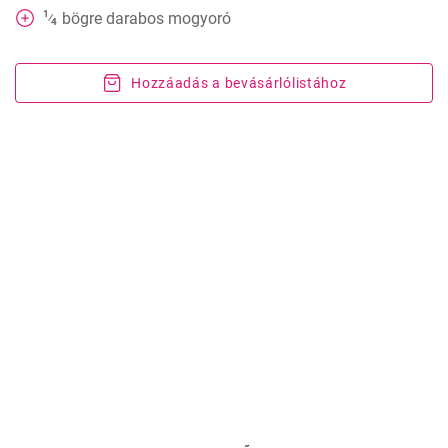
1
bögre darabos mogyoró
⁄
4
Hozzáadás a bevásárlólistához