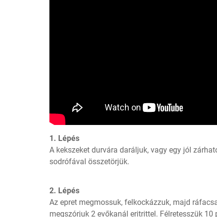
1. Lépés
A kekszeket durvára daráljuk, vagy egy jól zárhat
sodrófával összetörjük.
2. Lépés
Az epret megmossuk, felkockázzuk, majd ráfacsarju
megszórjuk 2 evőkanál eritrittel. Félretesszük 10 