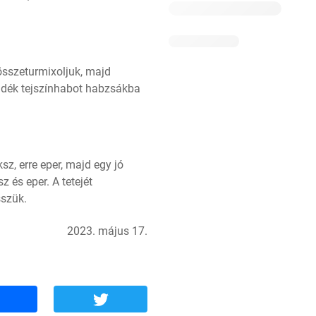
összeturmixoljuk, majd 
adék tejszínhabot habzsákba 
z, erre eper, majd egy jó 
és eper. A tetejét 
sszük.
2023. május 17.