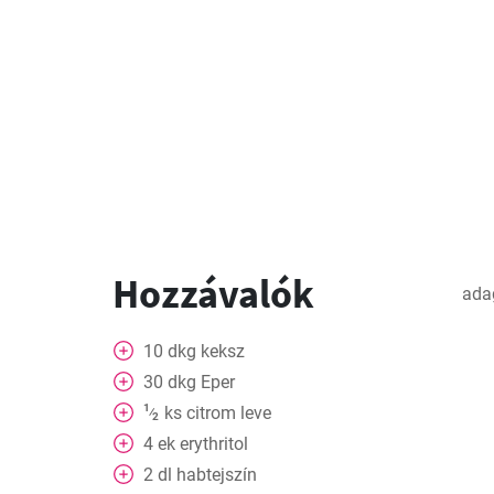
Hozzávalók
ada
10
dkg
keksz
30
dkg
Eper
1
ks
citrom leve
⁄
2
4
ek
erythritol
2
dl
habtejszín