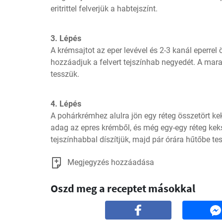
eritrittel felverjük a habtejszínt.
3. Lépés
A krémsajtot az eper levével és 2-3 kanál eperrel 
hozzáadjuk a felvert tejszínhab negyedét. A mar
tesszük.
4. Lépés
A pohárkrémhez alulra jön egy réteg összetört keks
adag az epres krémből, és még egy-egy réteg keksz 
tejszínhabbal díszítjük, majd pár órára hűtőbe te
Megjegyzés hozzáadása
Oszd meg a receptet másokkal