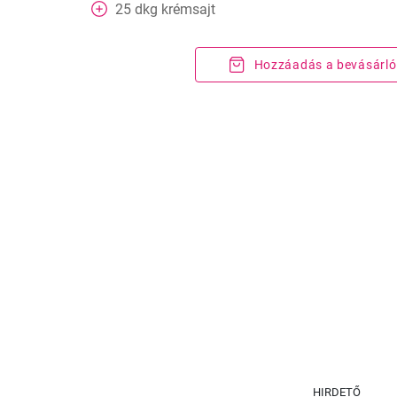
25
dkg
krémsajt
Hozzáadás a bevásárló
HIRDETŐ