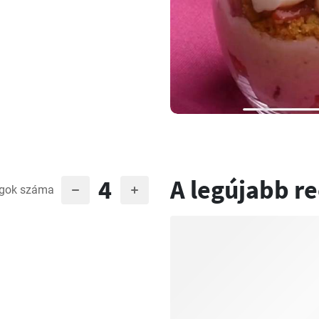
4
A legújabb r
gok száma