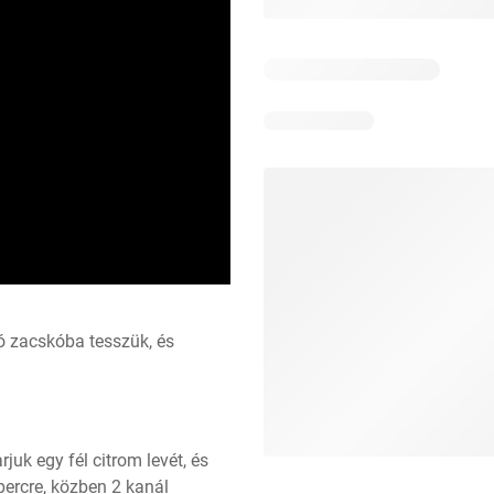
ó zacskóba tesszük, és 
k egy fél citrom levét, és 
percre, közben 2 kanál 