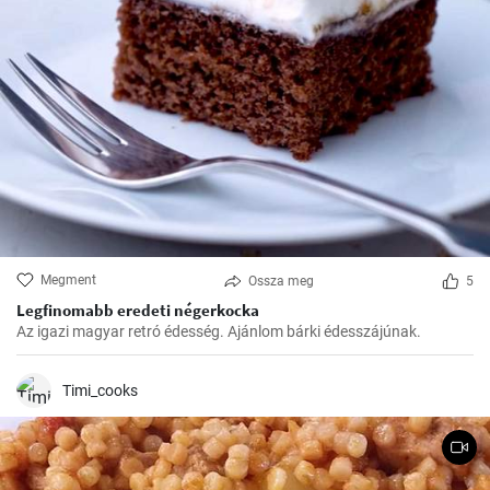
Megment
Ossza meg
5
Legfinomabb eredeti négerkocka
Az igazi magyar retró édesség. Ajánlom bárki édesszájúnak.
Timi_cooks