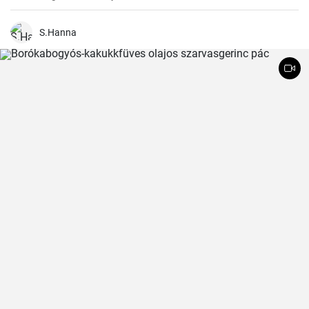
gluténmentes változat közül nekem eddig ez vált be a legjobban,
könnyű elkészíteni, és sokkal finomabb a bolti változatokhoz
képest.
S.Hanna