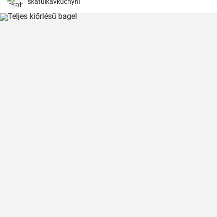
skatulkavkuchyni