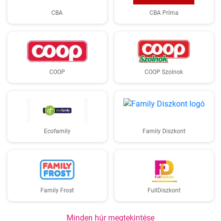
CBA
CBA Príma
COOP
COOP Szolnok
Ecofamily
Family Diszkont
Family Frost
FullDiszkont
Minden húr megtekintése