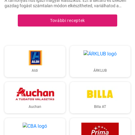
A tarhonyás hús igazi magyar klasszikus. Ezt a laktató és ízekben
gazdag fogást számtalan módon elkészítheted, variálhatod a
húsokat, a zöldségeket ízlés szerint. Jó kísérletezést és jó étvágyat!
További receptek
Aldi
ÁRKLUB
Auchan
Billa AT