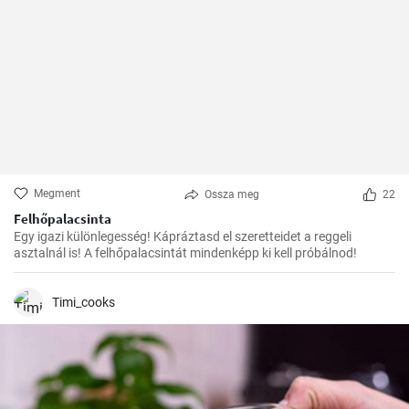
Megment
Ossza meg
22
Felhőpalacsinta
Egy igazi különlegesség! Kápráztasd el szeretteidet a reggeli
asztalnál is! A felhőpalacsintát mindenképp ki kell próbálnod!
Timi_cooks