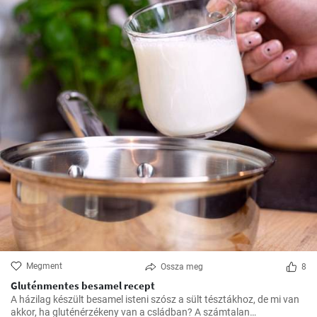
Megment
Ossza meg
8
Gluténmentes besamel recept
A házilag készült besamel isteni szósz a sült tésztákhoz, de mi van
akkor, ha gluténérzékeny van a csládban? A számtalan