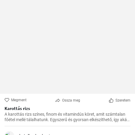
Megment
Ossza meg
Szeretem
Karottás rizs
A karottás rizs színes, finom és vitamindús köret, amit számtalan
főétel mellé tálalhatunk. Egyszerű és gyorsan elkészíthető, így akár
a rohanós hétköznapokon is bátran bevetésre kerülhet.