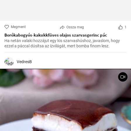
Megment
Ossza meg
1
Borókabogyós-kakukkfüves olajos szarvasgerinc pác
Ha netán valaki hozzájut egy kis szarvashúshoz, javaslom, hogy
ezzel a páccal dúsítsa az ízvilágát, mert bomba finom lesz.
VedresB