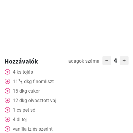
4
Hozzávalók
adagok száma
4
ks
tojás
1
11
dkg
finomliszt
⁄
2
15
dkg
cukor
12
dkg
olvasztott vaj
1
csipet
só
4
dl
tej
vanília ízlés szerint