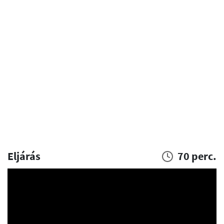
Eljárás
70 perc.