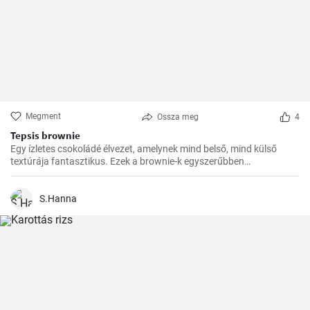
Megment
Ossza meg
4
Tepsis brownie
Egy ízletes csokoládé élvezet, amelynek mind belső, mind külső
textúrája fantasztikus. Ezek a brownie-k egyszerűbben
elkészíthetőek, de ugyanolyan finomak, mint a hagyományosabb
fajták. Tökéletesek bulikra, piknikre vagy egyszerűen csak
nassolásra.
S.Hanna