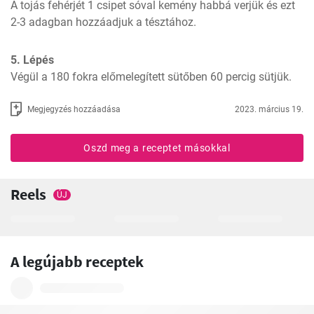
A tojás fehérjét 1 csipet sóval kemény habbá verjük és ezt 
2-3 adagban hozzáadjuk a tésztához.
5. Lépés
Végül a 180 fokra előmelegített sütőben 60 percig sütjük.
Megjegyzés hozzáadása
2023. március 19.
Oszd meg a receptet másokkal
Reels
ÚJ
A legújabb receptek