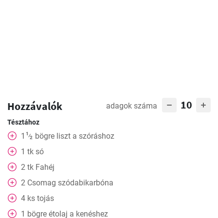
10
Hozzávalók
adagok száma
Tésztához
1
1
bögre
liszt a szóráshoz
⁄
2
1
tk
só
2
tk
Fahéj
2
Csomag
szódabikarbóna
4
ks
tojás
1
bögre
étolaj a kenéshez