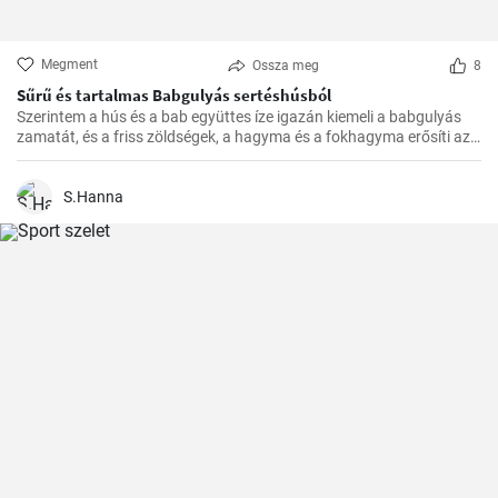
Megment
Ossza meg
8
Sűrű és tartalmas Babgulyás sertéshúsból
Szerintem a hús és a bab együttes íze igazán kiemeli a babgulyás
zamatát, és a friss zöldségek, a hagyma és a fokhagyma erősíti azt.
A végeredmény pedig mindig egy sűrű, tartalmas, krémes
babgulyás, amit a családom imád.
S.Hanna