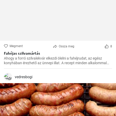
Megment
Ossza meg
8
Fahéjas szilvamártás
Ahogy a forró szilvalekvár elkezdi ölelni a fahéjrudat, az egész
konyhában érezhető az ünnepi illat. A recept minden alkalommal
sikerül, és nagyon gyorsan elkészül. Családom és barátaim mindig
örömmel fogadják ezt az egzotikus, mégis otthonos ízkompozíciót.
vedresbogi