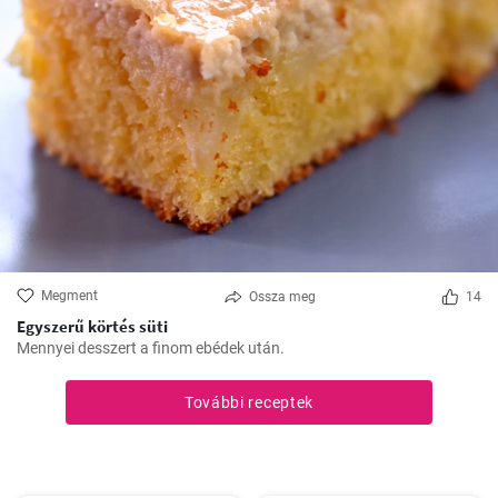
Megment
Ossza meg
14
Egyszerű körtés süti
Mennyei desszert a finom ebédek után.
További receptek