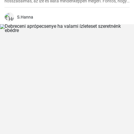
hosszadalmas, az íze és illata mindenképpen megéri. Fontos, hogy
előre tervezzük meg az készítést, mivel a dagasztás után
pihentetésre van szükség a tésztának.
S.Hanna