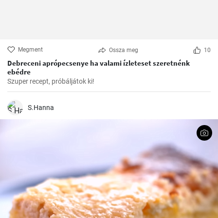
Megment
Ossza meg
10
Debreceni aprópecsenye ha valami ízleteset szeretnénk
ebédre
Szuper recept, próbáljátok ki!
S.Hanna