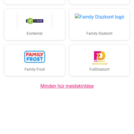
Ecofamily
Family Diszkont
Family Frost
FullDiszkont
Minden húr megtekintése