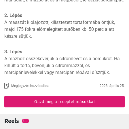
2. Lépés
A masszát kiolajozott, kilisztezett tortaformába öntjük, 
majd 175 fokra előmelegített sütőben kb. 50 perc alatt 
készre sütjük.
3. Lépés
A mázhoz összekeverjük a citromlevet és a porcukrot. Ha 
kihűlt a torta, bevonjuk a citrommázzal, és 
marcipánlevelekkel vagy marcipán répával díszítjük.
Megjegyzés hozzáadása
2023. április 25.
Oszd meg a receptet másokkal
Reels
ÚJ