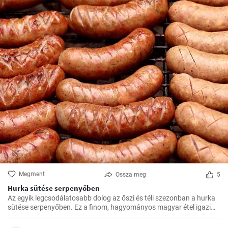
Megment
Ossza meg
5
Hurka sütése serpenyőben
Az egyik legcsodálatosabb dolog az őszi és téli szezonban a hurka
sütése serpenyőben. Ez a finom, hagyományos magyar étel igazi
felmelegedést nyújt a hűvösebb hónapokban és nagyszerű
választás az ünnepi fogadások vagy a családi összejövetelek