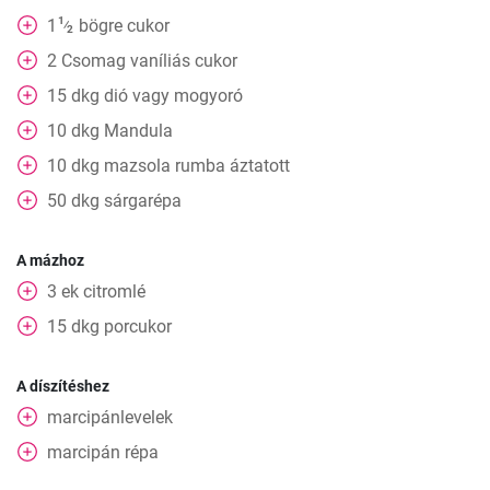
1
1
bögre
cukor
⁄
2
2
Csomag
vaníliás cukor
15
dkg
dió vagy mogyoró
10
dkg
Mandula
10
dkg
mazsola rumba áztatott
50
dkg
sárgarépa
A mázhoz
3
ek
citromlé
15
dkg
porcukor
A díszítéshez
marcipánlevelek
marcipán répa