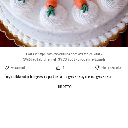
Forrás: https://www.youtube.com/watch?v=4taQ-
SW2dao&ab_channel=S%C3%BCtikBirodalma-Szandi
Megment
5
Nem szeretem
Ínycsiklandó bögrés répatorta - egyszerű, de nagyszerű
HIRDETŐ