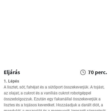
Eljárás
70 perc.
1. Lépés
A lisztet, sót, fahéjat és a sütőport összekeverjük. A tojást, 
az olajat, a cukrot és a vaníliás cukrot robotgéppel 
összedolgozzuk. Ezután egy fakanállal összekeverjük a 
lisztes és a tojásos keveréket. Hozzáadjuk a darált diót, a 
mandulát, a mazsolát és a megpucolt, lereszelt sárgarépát.