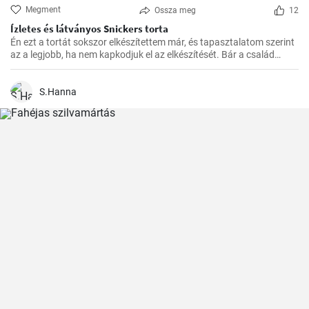
Megment
Ossza meg
12
Ízletes és látványos Snickers torta
Én ezt a tortát sokszor elkészítettem már, és tapasztalatom szerint
az a legjobb, ha nem kapkodjuk el az elkészítését. Bár a család
mindig türelmetlenül várja, de megéri kivárni, hogy minden réteg
megfelelően megszilárduljon. Így lesz igazán ízletes és látványos a
végeredmény!
S.Hanna