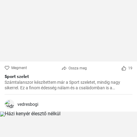
Megment
Ossza meg
19
Sport szelet
Számtalanszor készítettem már a Sport szeletet, mindig nagy
sikerrel. Ez a finom édesség nálam és a családomban is a
kedvencek közé tartozik. Szívesen készítem el ajándékba is, a
barátaim mindig nagy örömmel fogadják.
vedresbogi