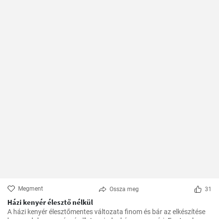
Megment
Ossza meg
31
Házi kenyér élesztő nélkül
A házi kenyér élesztőmentes változata finom és bár az elkészítése