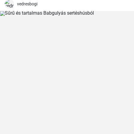
alkalmából.
vedresbogi