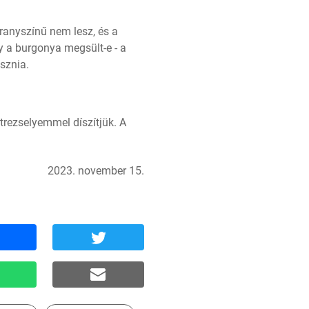
ranyszínű nem lesz, és a 
 a burgonya megsült-e - a 
úsznia.
trezselyemmel díszítjük. A 
2023. november 15.