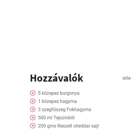
Hozzávalók
ada
5
közepes burgonya
1
közepes hagyma
3
szegfűszeg
Fokhagyma
500
ml
Tejszínből
200
gms
Reszelt cheddar sajt