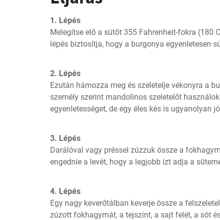
1. Lépés
Melegítse elő a sütőt 355 Fahrenheit-fokra (180 Ce
lépés biztosítja, hogy a burgonya egyenletesen s
2. Lépés
Ezután hámozza meg és szeletelje vékonyra a bu
személy szerint mandolinos szeletelőt használok
egyenletességet, de egy éles kés is ugyanolyan jól
3. Lépés
Darálóval vagy préssel zúzzuk össze a fokhagymát -
engednie a levét, hogy a legjobb ízt adja a süte
4. Lépés
Egy nagy keverőtálban keverje össze a felszeletel
zúzott fokhagymát, a tejszínt, a sajt felét, a sót é