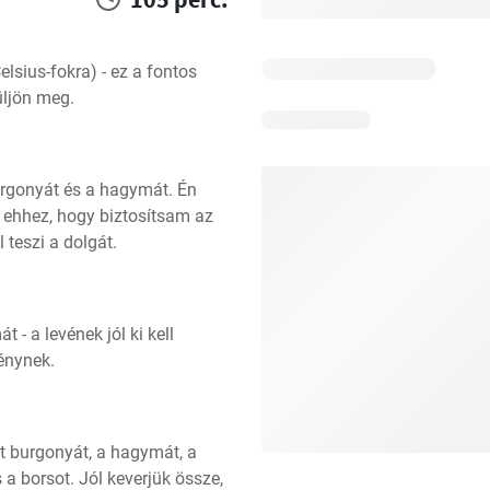
lsius-fokra) - ez a fontos 
üljön meg.
rgonyát és a hagymát. Én 
 ehhez, hogy biztosítsam az 
 teszi a dolgát.
 a levének jól ki kell 
ménynek.
t burgonyát, a hagymát, a 
s a borsot. Jól keverjük össze, 