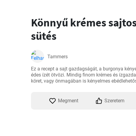
Könnyű krémes sajto
sütés
Tammers
Ez a recept a sajt gazdagságát, a burgonya kény
édes ízét ötvözi. Mindig finom krémes és ízgazdag
köret, vagy önmagában is kényelmes ebédlehető
Megment
Szeretem