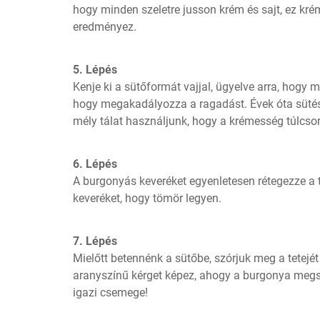
hogy minden szeletre jusson krém és sajt, ez kr
eredményez.
5. Lépés
Kenje ki a sütőformát vajjal, ügyelve arra, hogy mi
hogy megakadályozza a ragadást. Évek óta sütés
mély tálat használjunk, hogy a krémesség túlcsord
6. Lépés
A burgonyás keveréket egyenletesen rétegezze a t
keveréket, hogy tömör legyen.
7. Lépés
Mielőtt betennénk a sütőbe, szórjuk meg a tetejét 
aranyszínű kérget képez, ahogy a burgonya megs
igazi csemege!