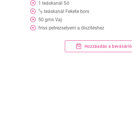
1
teáskanál
Só
1
teáskanál
Fekete bors
⁄
2
50
gms
Vaj
friss petrezselyem a díszítéshez
Hozzáadás a bevásárló