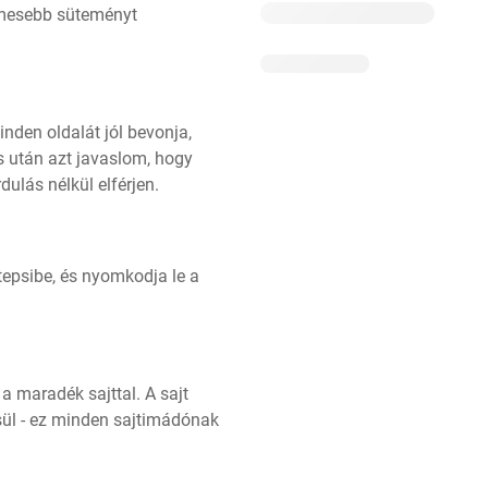
émesebb süteményt 
nden oldalát jól bevonja, 
 után azt javaslom, hogy 
ulás nélkül elférjen.
epsibe, és nyomkodja le a 
a maradék sajttal. A sajt 
ül - ez minden sajtimádónak 