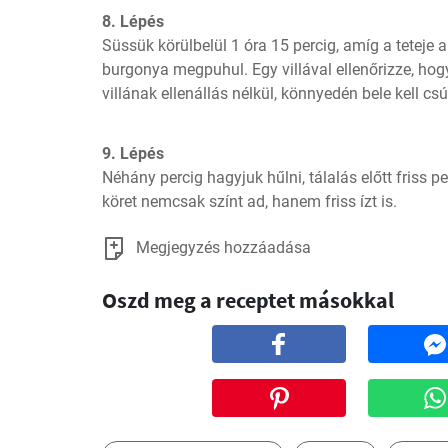
8. Lépés
Süssük körülbelül 1 óra 15 percig, amíg a teteje a
burgonya megpuhul. Egy villával ellenőrizze, hogy
villának ellenállás nélkül, könnyedén bele kell cs
9. Lépés
Néhány percig hagyjuk hűlni, tálalás előtt friss pe
köret nemcsak színt ad, hanem friss ízt is.
Megjegyzés hozzáadása
Oszd meg a receptet másokkal