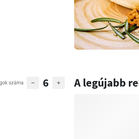
6
A legújabb r
gok száma