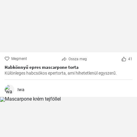
Megment
Ossza meg
41
Habkönnyű epres mascarpone torta
Különleges habcsókos epertorta, ami hihetetlenül egyszerű.
Iwa