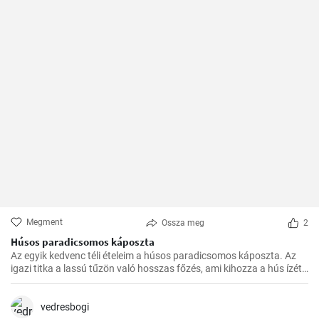
Megment
Ossza meg
2
Húsos paradicsomos káposzta
Az egyik kedvenc téli ételeim a húsos paradicsomos káposzta. Az
igazi titka a lassú tűzön való hosszas főzés, ami kihozza a hús ízét,
és egységgé kovácsolja a zöldségek és a paradicsom ízét.
Számtalanszor elkészítettem már, és minél tovább fő, annál
finomabb lesz, ezért a hétvégi ebédekre szoktam időzíteni.
vedresbogi