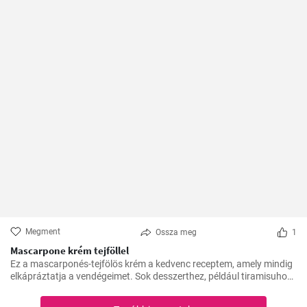
Megment
Ossza meg
1
Mascarpone krém tejföllel
Ez a mascarponés-tejfölös krém a kedvenc receptem, amely mindig
elkápráztatja a vendégeimet. Sok desszerthez, például tiramisuhoz
tökéletes kísérő, de gyümölcstortákhoz is remekül illik.