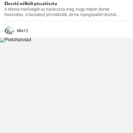
Élesztő nélküli pizzatészta
A tészta minőségét az határozza meg, hogy milyen lisztet
használsz. A búzaliszt jól működik, de ha ropogósabb tésztát
szeretnél, használj finomított lisztet.
Mis12