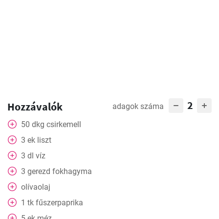
2
Hozzávalók
adagok száma
50
dkg
csirkemell
3
ek
liszt
3
dl
víz
3
gerezd
fokhagyma
olívaolaj
1
tk
fűszerpaprika
5
ek
méz