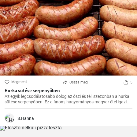
Megment
Ossza meg
5
Hurka sütése serpenyőben
Az egyik legcsodálatosabb dolog az őszi és téli szezonban a hurka
sütése serpenyőben. Ez a finom, hagyományos magyar étel igazi
felmelegedést nyújt a hűvösebb hónapokban és nagyszerű
választás az ünnepi fogadások vagy a családi összejövetelek
alkalmából.
S.Hanna