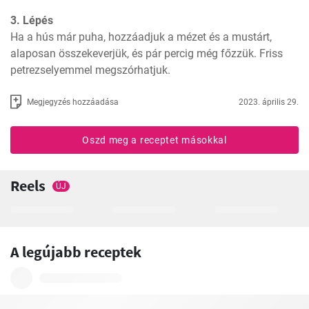
3. Lépés
Ha a hús már puha, hozzáadjuk a mézet és a mustárt, 
alaposan összekeverjük, és pár percig még főzzük. Friss 
petrezselyemmel megszórhatjuk.
Megjegyzés hozzáadása
2023. április 29.
Oszd meg a receptet másokkal
Reels
ÚJ
A legújabb receptek