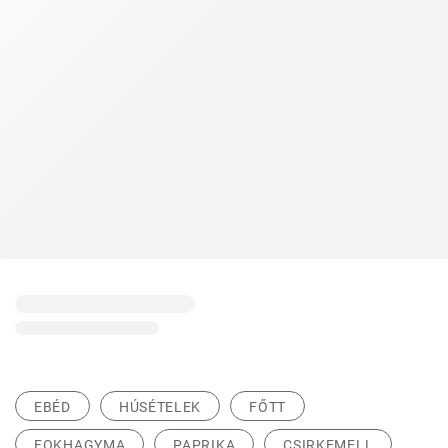
EBÉD
HÚSÉTELEK
FŐTT
FOKHAGYMA
PAPRIKA
CSIRKEMELL