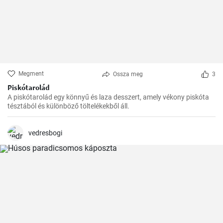
Megment
Ossza meg
3
Piskótarolád
A piskótarolád egy könnyű és laza desszert, amely vékony piskóta
tésztából és különböző töltelékekből áll.
vedresbogi