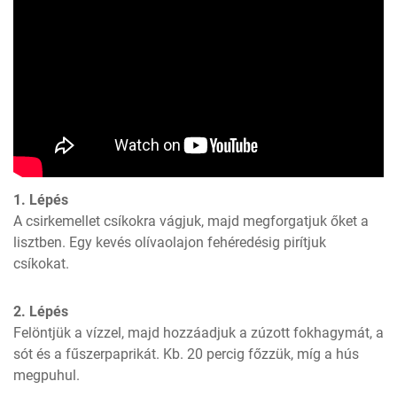
1. Lépés
A csirkemellet csíkokra vágjuk, majd megforgatjuk őket a 
lisztben. Egy kevés olívaolajon fehéredésig pirítjuk 
csíkokat.
2. Lépés
Felöntjük a vízzel, majd hozzáadjuk a zúzott fokhagymát, a 
sót és a fűszerpaprikát. Kb. 20 percig főzzük, míg a hús 
megpuhul.