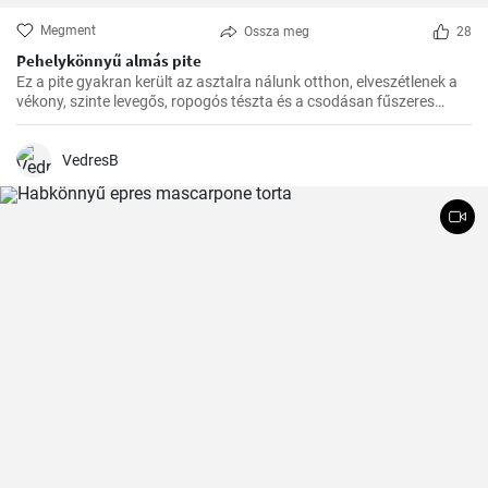
Megment
Ossza meg
28
Pehelykönnyű almás pite
Ez a pite gyakran került az asztalra nálunk otthon, elveszétlenek a
vékony, szinte levegős, ropogós tészta és a csodásan fűszeres
almafüllő között. Az ovitudók, hazaértem, és már messziről éreztem
a fahéj és az alma csodás illatát. Itt az ideje hát, hogy megosszam
veletek is ezt a csodás receptet.
VedresB