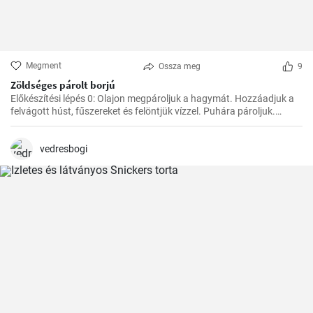
Megment
Ossza meg
9
Zöldséges párolt borjú
Előkészítési lépés 0: Olajon megpároljuk a hagymát. Hozzáadjuk a
felvágott húst, fűszereket és felöntjük vízzel. Puhára pároljuk.
Ezután hozzáadjuk a zöldséget, a paradicsompürét és főzzük, amíg
minden megpuhul. Végül hozzáadjuk a tejszínt és hagyjuk
felmelegedni.
vedresbogi