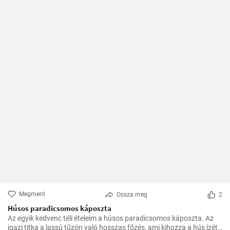
Megment
Ossza meg
2
Húsos paradicsomos káposzta
Az egyik kedvenc téli ételeim a húsos paradicsomos káposzta. Az
igazi titka a lassú tűzön való hosszas főzés, ami kihozza a hús ízét,