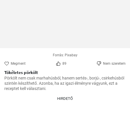
Forrás: Pixabay
Megment
89
Nem szeretem
Tökéletes pörkölt
Pörkölt nem csak marhahúsból, hanem sertés-, borjú-, csirkehúsból 
szintén készíthető. Azonba, ha az igazi élményre vágyunk, ezt a 
receptet kell választani.
HIRDETŐ