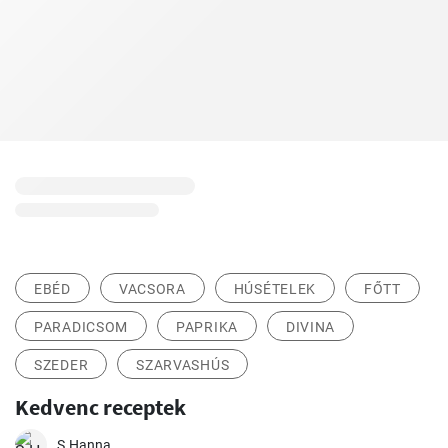
EBÉD
VACSORA
HÚSÉTELEK
FŐTT
PARADICSOM
PAPRIKA
DIVINA
SZEDER
SZARVASHÚS
Kedvenc receptek
S.Hanna