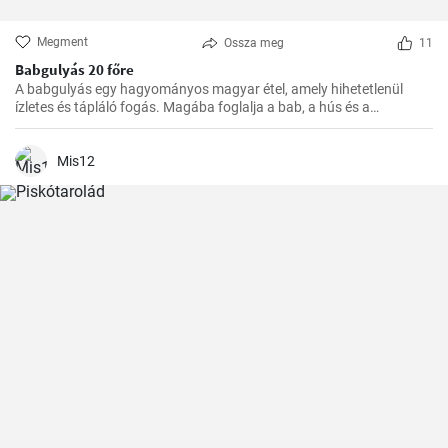
Megment
Ossza meg
11
Babgulyás 20 főre
A babgulyás egy hagyományos magyar étel, amely hihetetlenül
ízletes és tápláló fogás. Magába foglalja a bab, a hús és a
zöldségek ízletes kombinációját. Egy tökéletes étel a hideg téli
napokon vagy egy nagy társasági összejövetelre, ugyanakkor
egyszerűen főzni is lehet. Ennek a receptnek segítségével 20 főre
Mis12
készíthető.