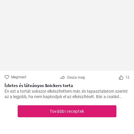
Megment
Ossza meg
12
Ízletes és látványos Snickers torta
Én ezt a tortát sokszor elkészítettem már, és tapasztalatom szerint
az a legjobb, ha nem kapkodjuk el az elkészítését. Bár a család
mindig türelmetlenül várja, de megéri kivárni, hogy minden réteg
megfelelően megszilárduljon. Így lesz igazán ízletes és látványos a
További receptek
végeredmény!