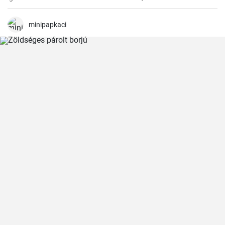
és egységgé kovácsolja a zöldségek és a paradicsom ízét.
Számtalanszor elkészítettem már, és minél tovább fő, annál
finomabb lesz, ezért a hétvégi ebédekre szoktam időzíteni.
minipapkaci