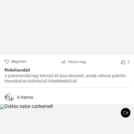
Megment
Ossza meg
3
Piskótarolád
A piskótarolád egy könnyű és laza desszert, amely vékony piskóta
tésztából és különböző töltelékekből áll.
S.Hanna