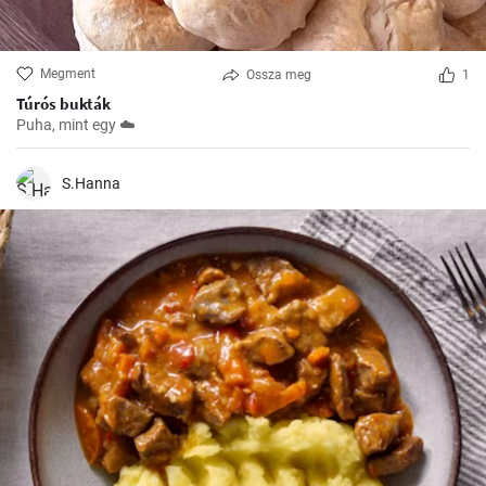
Megment
Ossza meg
1
Túrós bukták
Puha, mint egy ☁️
S.Hanna