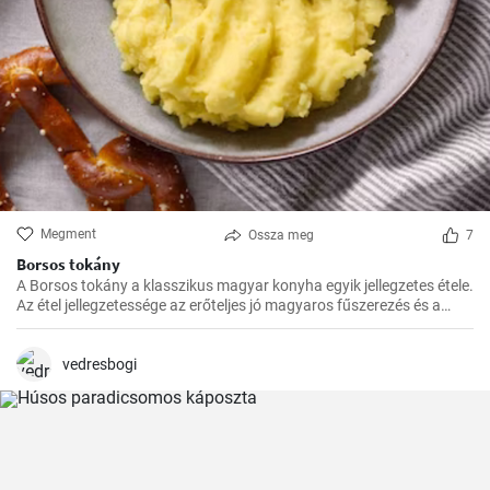
Megment
Ossza meg
7
Borsos tokány
A Borsos tokány a klasszikus magyar konyha egyik jellegzetes étele.
Az étel jellegzetessége az erőteljes jó magyaros fűszerezés és a
hosszú, lassú főzés, melynek köszönhetően az ízek mindig
harmónikusak és igazán szaftos, roppanós húsokat készíthetünk
belőle.
vedresbogi