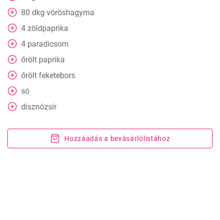
80
dkg
vöröshagyma
4
zöldpaprika
4
paradicsom
őrölt paprika
őrölt feketebors
só
disznózsír
Hozzáadás a bevásárlólistához