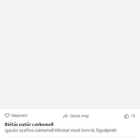
Megment
Ossza meg
12
Diétás natúr csirkemell
Igazán szaftos csirkemell titkokat most írom le, figyeljetek!