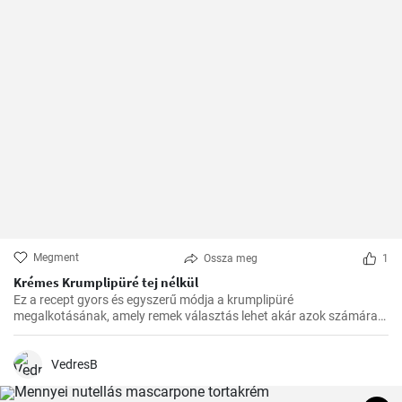
Megment
Ossza meg
1
Krémes Krumplipüré tej nélkül
Ez a recept gyors és egyszerű módja a krumplipüré
megalkotásának, amely remek választás lehet akár azok számára
is, akik tejmentes étrendet követnek. Egyszerű, de lenyűgöző, és az
asztalra való felhelyezésre csupán 30 perc alatt kerül sor.
VedresB