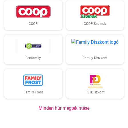
COOP
COOP Szolnok
Ecofamily
Family Diszkont
Family Frost
FullDiszkont
Minden húr megtekintése