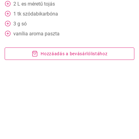
2
L es méretű tojás
1
tk szódabikarbóna
3
g
só
vanília aroma paszta
Hozzáadás a bevásárlólistához