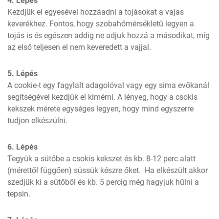
4. Lépés
Kezdjük el egyesével hozzáadni a tojásokat a vajas 
keverékhez. Fontos, hogy szobahőmérsékletű legyen a 
tojás is és egészen addig ne adjuk hozzá a másodikat, míg 
az első teljesen el nem keveredett a vajjal.
5. Lépés
A cookie-t egy fagylalt adagolóval vagy egy sima evőkanál 
segítségével kezdjük el kimérni. A lényeg, hogy a csokis 
kekszek mérete egységes legyen, hogy mind egyszerre 
tudjon elkészülni.
6. Lépés
Tegyük a sütőbe a csokis kekszet és kb. 8-12 perc alatt 
(mérettől függően) süssük készre őket.  Ha elkészült akkor 
szedjük ki a sütőből és kb. 5 percig még hagyjuk hűlni a 
tepsin.