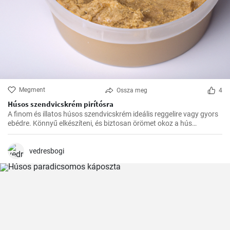
Megment
Ossza meg
4
Húsos szendvicskrém pirítósra
A finom és illatos húsos szendvicskrém ideális reggelire vagy gyors
ebédre. Könnyű elkészíteni, és biztosan örömet okoz a hús
szerelmeseinek ízlelőbimbóinak.
vedresbogi