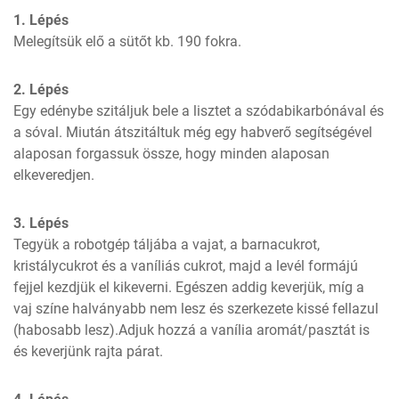
1. Lépés
Melegítsük elő a sütőt kb. 190 fokra.
2. Lépés
Egy edénybe szitáljuk bele a lisztet a szódabikarbónával és 
a sóval. Miután átszitáltuk még egy habverő segítségével 
alaposan forgassuk össze, hogy minden alaposan 
elkeveredjen.
3. Lépés
Tegyük a robotgép táljába a vajat, a barnacukrot, 
kristálycukrot és a vaníliás cukrot, majd a levél formájú 
fejjel kezdjük el kikeverni. Egészen addig keverjük, míg a 
vaj színe halványabb nem lesz és szerkezete kissé fellazul 
(habosabb lesz).Adjuk hozzá a vanília aromát/pasztát is 
és keverjünk rajta párat.