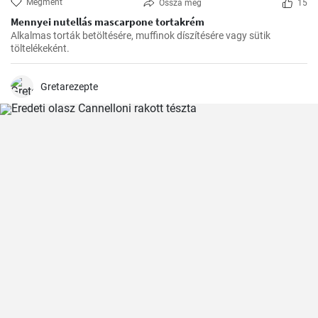
Megment
Ossza meg
15
Mennyei nutellás mascarpone tortakrém
Alkalmas torták betöltésére, muffinok díszítésére vagy sütik
töltelékeként.
Gretarezepte