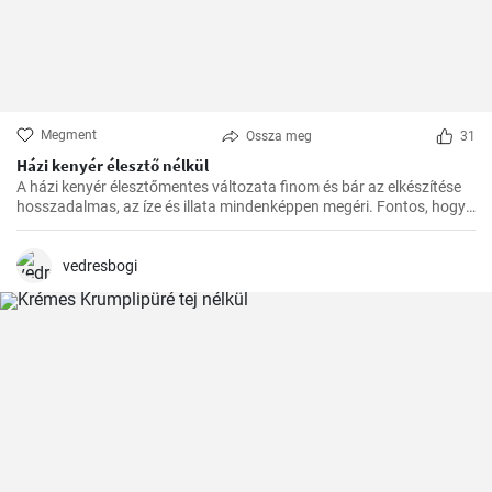
Megment
Ossza meg
31
Házi kenyér élesztő nélkül
A házi kenyér élesztőmentes változata finom és bár az elkészítése
hosszadalmas, az íze és illata mindenképpen megéri. Fontos, hogy
előre tervezzük meg az készítést, mivel a dagasztás után
pihentetésre van szükség a tésztának.
vedresbogi