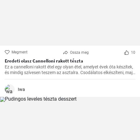
Megment
Ossza meg
10
Eredeti olasz Cannelloni rakott tészta
Ez a cannelloni rakott étel egy olyan étel, amelyet évek óta készítek,
és mindig szívesen teszem az asztalra. Csodálatos elkészíteni, majd
a kívánt időben a sütőben megsütni. A paradicsomszósz
fűszerességének, a béchamel mártás krémességének és a darált
hússal töltött cannelloni pikáns ízének kombinációja egyszerűen
Iwa
ellenállhatatlan.