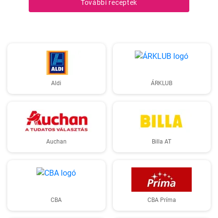
További receptek
finomabb lesz, ezért a hétvégi ebédekre szoktam időzíteni.
Aldi
ÁRKLUB
Auchan
Billa AT
CBA
CBA Príma