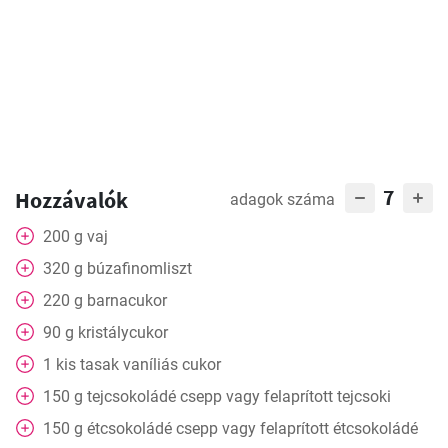
7
Hozzávalók
adagok száma
200
g
vaj
320
g
búzafinomliszt
220
g
barnacukor
90
g
kristálycukor
1
kis tasak vaníliás cukor
150
g
tejcsokoládé csepp vagy felaprított tejcsoki
150
g
étcsokoládé csepp vagy felaprított étcsokoládé