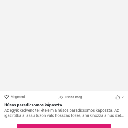
Megment
Ossza meg
2
Húsos paradicsomos káposzta
Az egyik kedvenc téli ételeim a húsos paradicsomos káposzta. Az
igazi titka a lassú tűzön való hosszas főzés, ami kihozza a hús ízét,
és egységgé kovácsolja a zöldségek és a paradicsom ízét.
Számtalanszor elkészítettem már, és minél tovább fő, annál