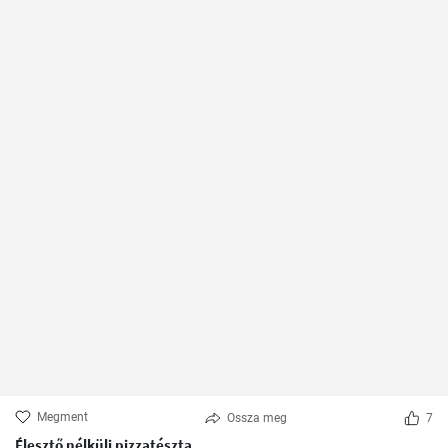
Megment
Ossza meg
7
Élesztő nélküli pizzatészta