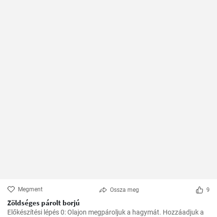
Megment
Ossza meg
9
Zöldséges párolt borjú
Előkészítési lépés 0: Olajon megpároljuk a hagymát. Hozzáadjuk a