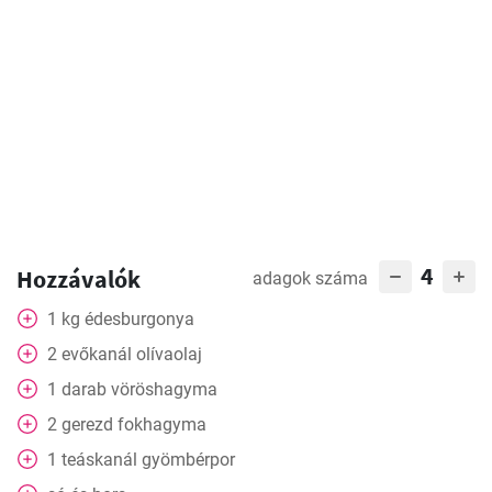
4
Hozzávalók
adagok száma
1
kg
édesburgonya
2
evőkanál
olívaolaj
1
darab
vöröshagyma
2
gerezd
fokhagyma
1
teáskanál
gyömbérpor