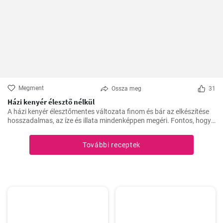
Megment
Ossza meg
31
Házi kenyér élesztő nélkül
A házi kenyér élesztőmentes változata finom és bár az elkészítése
hosszadalmas, az íze és illata mindenképpen megéri. Fontos, hogy
előre tervezzük meg az készítést, mivel a dagasztás után
pihentetésre van szükség a tésztának.
További receptek