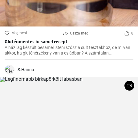
Megment
Ossza meg
8
Gluténmentes besamel recept
A házilag készült besamel isteni szósz a sült tésztákhoz, de mi van
akkor, ha gluténérzékeny van a csládban? A számtalan
gluténmentes változat közül nekem eddig ez vált be a legjobban,
könnyű elkészíteni, és sokkal finomabb a bolti változatokhoz
képest.
S.Hanna