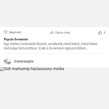
Megment
Ossza meg
4
Tepsis brownie
Egy ízletes csokoládé élvezet, amelynek mind belső, mind külső
textúrája fantasztikus. Ezek a brownie-k egyszerűbben
elkészíthetőek, de ugyanolyan finomak, mint a hagyományosabb
fajták. Tökéletesek bulikra, piknikre vagy egyszerűen csak
nassolásra.
Gretarezepte