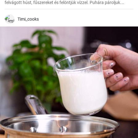
felvágott húst, fűszereket és felöntjük vízzel. Puhára pároljuk.
Ezután hozzáadjuk a zöldséget, a paradicsompürét és főzzük, amíg
minden megpuhul. Végül hozzáadjuk a tejszínt és hagyjuk
felmelegedni.
Timi_cooks