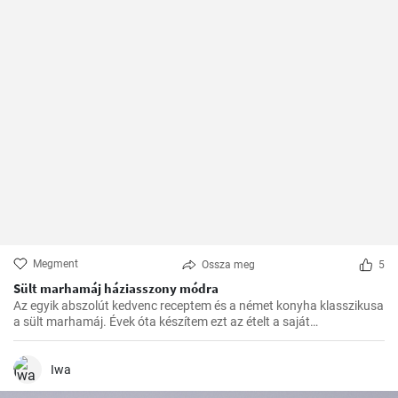
Megment
Ossza meg
5
Sült marhamáj háziasszony módra
Az egyik abszolút kedvenc receptem és a német konyha klasszikusa
a sült marhamáj. Évek óta készítem ezt az ételt a saját
konyhámban, és az idők során apró módosításokkal
tökéletesítettem. Nagyon örülök, hogy itt megoszthatom veletek.
Iwa