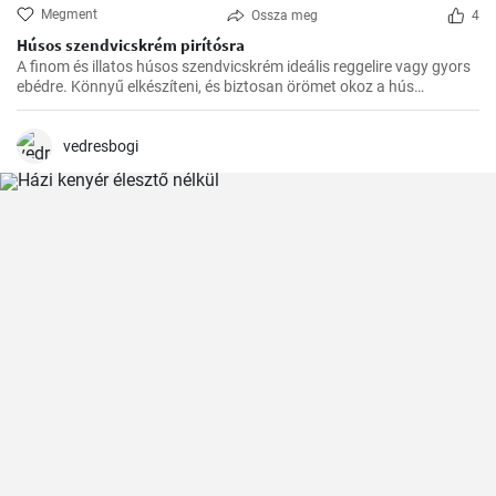
Megment
Ossza meg
4
Húsos szendvicskrém pirítósra
A finom és illatos húsos szendvicskrém ideális reggelire vagy gyors
ebédre. Könnyű elkészíteni, és biztosan örömet okoz a hús
szerelmeseinek ízlelőbimbóinak.
vedresbogi