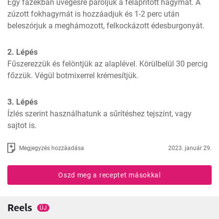
Egy fazékban üvegesre pároljuk a felaprított hagymát. A 
zúzott fokhagymát is hozzáadjuk és 1-2 perc után 
beleszórjuk a meghámozott, felkockázott édesburgonyát.
2. Lépés
Fűszerezzük és felöntjük az alaplével. Körülbelül 30 percig 
főzzük. Végül botmixerrel krémesítjük.
3. Lépés
Ízlés szerint használhatunk a sűrítéshez tejszínt, vagy 
sajtot is.
Megjegyzés hozzáadása
2023. január 29.
Oszd meg a receptet másokkal
Reels
ÚJ