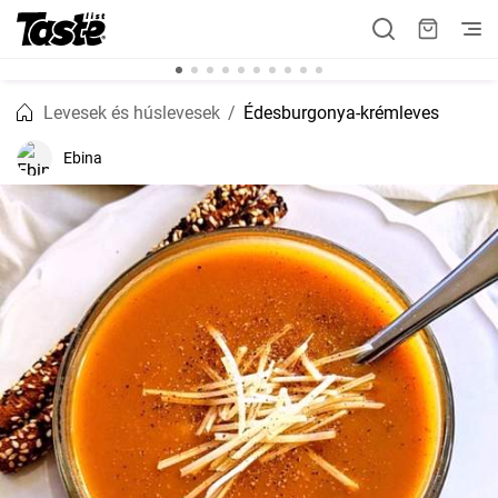
Levesek és húslevesek
Édesburgonya-krémleves
Ebina