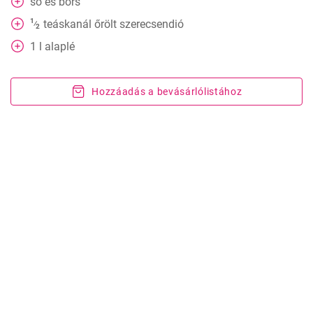
só és bors
1
teáskanál
őrölt szerecsendió
⁄
2
1
l
alaplé
Hozzáadás a bevásárlólistához