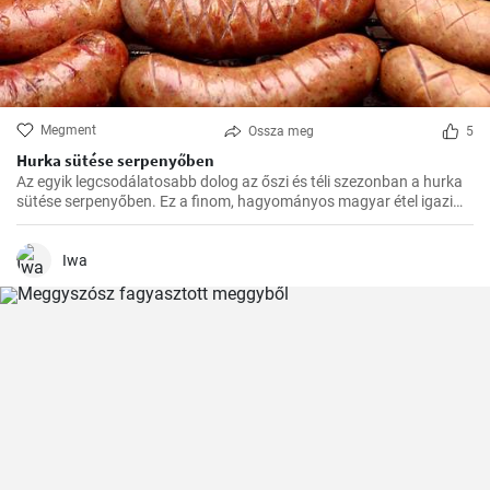
Megment
Ossza meg
5
Hurka sütése serpenyőben
Az egyik legcsodálatosabb dolog az őszi és téli szezonban a hurka
sütése serpenyőben. Ez a finom, hagyományos magyar étel igazi
felmelegedést nyújt a hűvösebb hónapokban és nagyszerű
választás az ünnepi fogadások vagy a családi összejövetelek
alkalmából.
Iwa