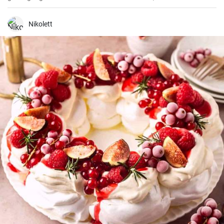
húsokat, a zöldségeket ízlés szerint. Jó kísérletezést és jó étvágyat!
Nikolett