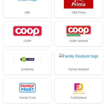
CBA
CBA Príma
COOP
COOP Szolnok
Ecofamily
Family Diszkont
Family Frost
FullDiszkont