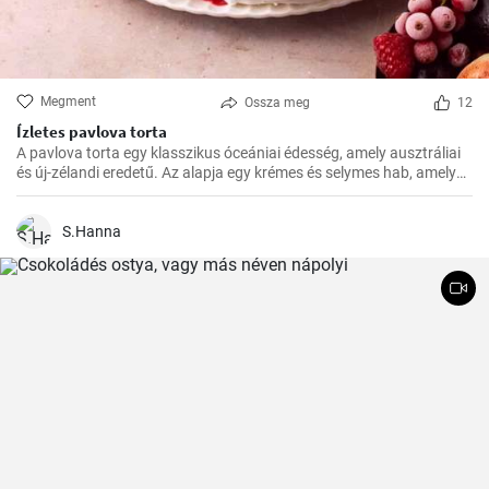
Megment
Ossza meg
12
Ízletes pavlova torta
A pavlova torta egy klasszikus óceániai édesség, amely ausztráliai
és új-zélandi eredetű. Az alapja egy krémes és selymes hab, amelyet
a tetején friss gyümölcsökkel, például egyszerűen málnával vagy
eperrel, díszítenek
S.Hanna