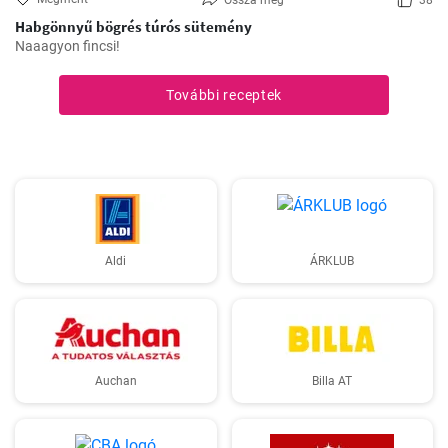
Ossza meg
38
Habgönnyű bögrés túrós sütemény
Naaagyon fincsi!
További receptek
Aldi
ÁRKLUB
Auchan
Billa AT