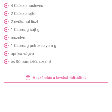
4
Csésze
húsleves
2
Csésze
tejföl
2
evőkanál
liszt
1
Csomag
sajt g
reszelve
1
Csomag
petrezselyem g
apróra vágva
és
Só bors ízlés szerint
Hozzáadás a bevásárlólistához