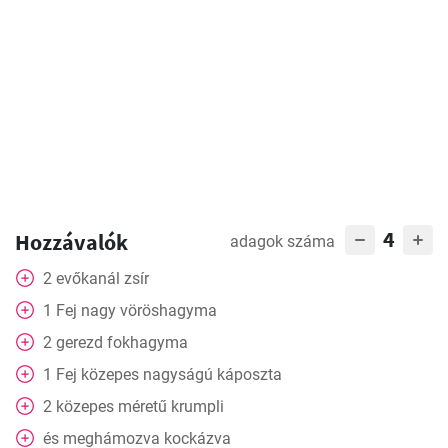
4
Hozzávalók
adagok száma
2
evőkanál
zsír
1
Fej
nagy vöröshagyma
2
gerezd
fokhagyma
1
Fej
közepes nagyságú káposzta
2
közepes méretű krumpli
és
meghámozva kockázva