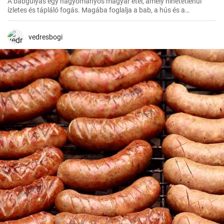
A babgulyás egy hagyományos magyar étel, amely hihetetlenül
ízletes és tápláló fogás. Magába foglalja a bab, a hús és a
zöldségek ízletes kombinációját. Egy tökéletes étel a hideg téli
napokon vagy egy nagy társasági összejövetelre, ugyanakkor
egyszerűen főzni is lehet. Ennek a receptnek segítségével 20 főre
vedresbogi
készíthető.