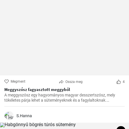
Megment
Ossza meg
4
Meggyszósz fagyasztott meggyből
A meggyszósz egy hagyományos magyar desszertszósz, mely
tökéletes párja lehet a süteményeknek és a fagylaltoknak.
Fagyasztott meggyből készítve pedig bármikor élvezhetjük ezt a
finomságot.
S.Hanna