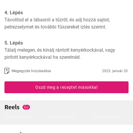
4. Lépés
Távolítsd el a lábasról a tűzről, és adj hozzá sajtot, 
petrezselymet és további fűszereket ízlés szerint.
5. Lépés
Tálalj melegen, és kínálj rántott kenyérkockával, vagy 
pirított kenyérkockával ha szeretnéd.
Megjegyzés hozzáadása
2023. január 20.
Oszd meg a receptet másokkal
Reels
ÚJ