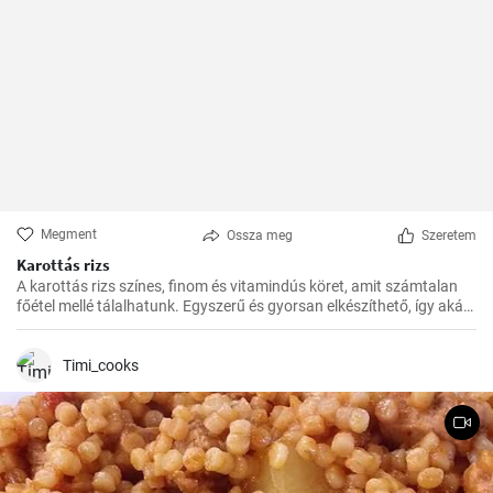
Megment
Ossza meg
Szeretem
Karottás rizs
A karottás rizs színes, finom és vitamindús köret, amit számtalan
főétel mellé tálalhatunk. Egyszerű és gyorsan elkészíthető, így akár
a rohanós hétköznapokon is bátran bevetésre kerülhet.
Timi_cooks