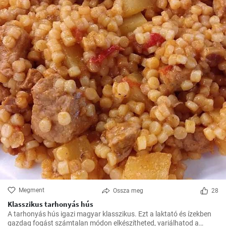
Megment
Ossza meg
28
Klasszikus tarhonyás hús
A tarhonyás hús igazi magyar klasszikus. Ezt a laktató és ízekben
gazdag fogást számtalan módon elkészítheted, variálhatod a