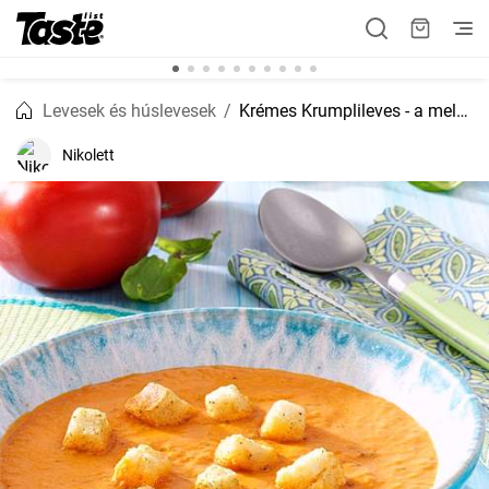
Levesek és húslevesek
Krémes Krumplileves - a melegítő és kényeztető étel
Nikolett