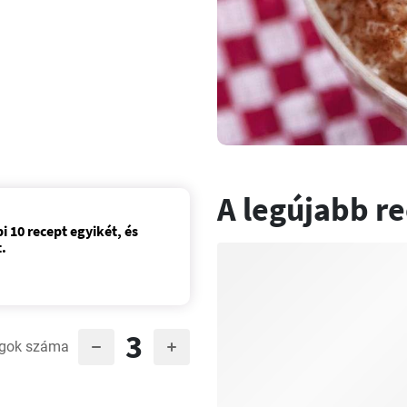
A legújabb r
bi 10 recept egyikét, és
.
3
gok száma