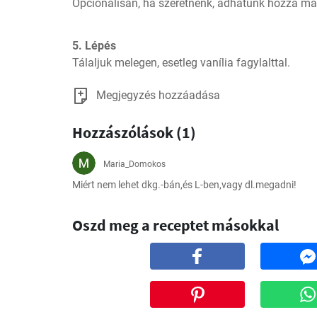
Opcionálisan, ha szeretnénk, adhatunk hozzá mazs
5. Lépés
Tálaljuk melegen, esetleg vanília fagylalttal.
Megjegyzés hozzáadása
Hozzászólások (1)
Maria_Domokos
Miért nem lehet dkg.-bán,és L-ben,vagy dl.megadni!
Oszd meg a receptet másokkal