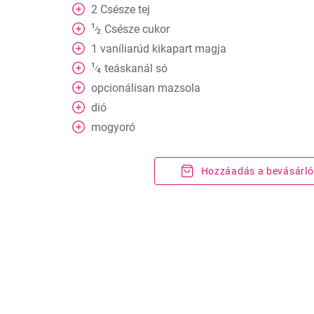
2
Csésze
tej
1
Csésze
cukor
⁄
2
1
vaníliarúd kikapart magja
1
teáskanál
só
⁄
4
opcionálisan mazsola
dió
mogyoró
Hozzáadás a bevásárló