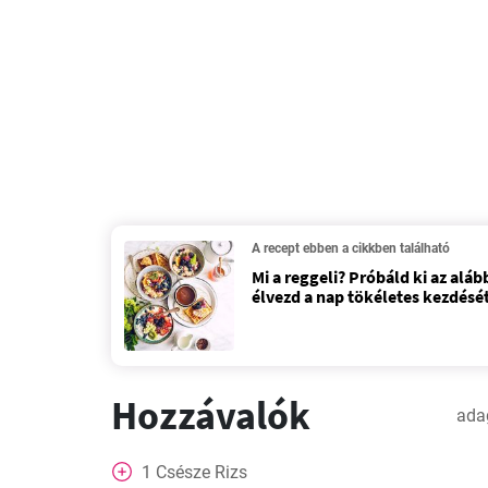
A recept ebben a cikkben található
Mi a reggeli? Próbáld ki az aláb
élvezd a nap tökéletes kezdését
Hozzávalók
ada
1
Csésze
Rizs